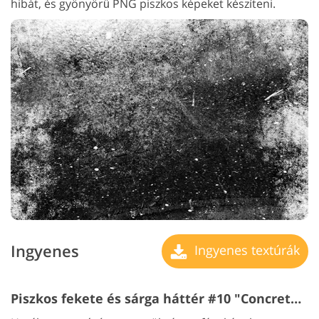
hibát, és gyönyörű PNG piszkos képeket készíteni.
Ingyenes
Ingyenes textúrák
Piszkos fekete és sárga háttér #10 "Concrete Floor "