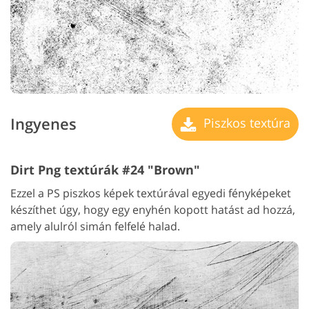
Ingyenes
Piszkos textúra
Dirt Png textúrák #24 "Brown"
Ezzel a PS piszkos képek textúrával egyedi fényképeket
készíthet úgy, hogy egy enyhén kopott hatást ad hozzá,
amely alulról simán felfelé halad.