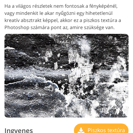
Ha a világos részletek nem fontosak a fényképénél,
vagy mindenkit le akar nyűgözni egy hihetetlenül
kreatív absztrakt képpel, akkor ez a piszkos textúra a
Photoshop számára pont az, amire szüksége van.
Ingyenes
Piszkos textúra