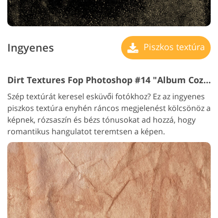
Ingyenes
Piszkos textúra
Dirt Textures Fop Photoshop #14 "Album Coziness"
Szép textúrát keresel esküvői fotókhoz? Ez az ingyenes
piszkos textúra enyhén ráncos megjelenést kölcsönöz a
képnek, rózsaszín és bézs tónusokat ad hozzá, hogy
romantikus hangulatot teremtsen a képen.