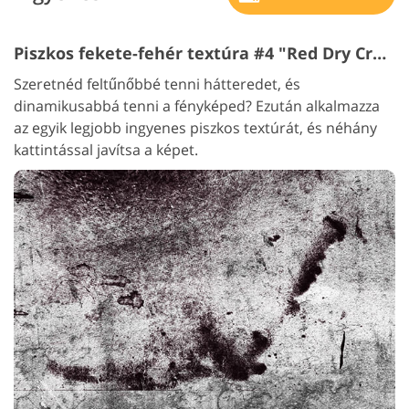
Piszkos fekete-fehér textúra #4 "Red Dry Cracked"
Szeretnéd feltűnőbbé tenni hátteredet, és
dinamikusabbá tenni a fényképed? Ezután alkalmazza
az egyik legjobb ingyenes piszkos textúrát, és néhány
kattintással javítsa a képet.