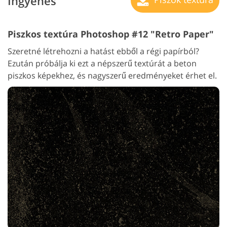
Ingyenes
Piszkos textúra Photoshop #12 "Retro Paper"
Szeretné létrehozni a hatást ebből a régi papírból?
Ezután próbálja ki ezt a népszerű textúrát a beton
piszkos képekhez, és nagyszerű eredményeket érhet el.