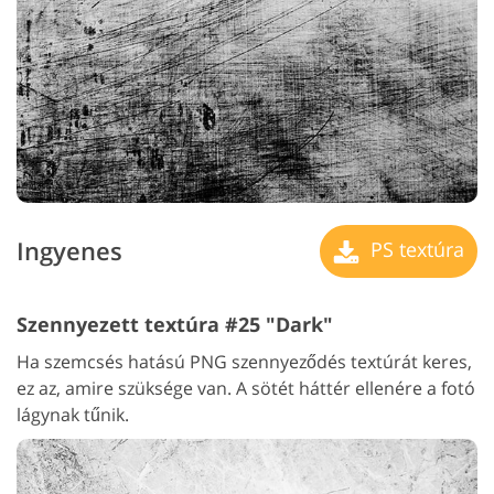
Ingyenes
PS textúra
Szennyezett textúra #25 "Dark"
Ha szemcsés hatású PNG szennyeződés textúrát keres,
ez az, amire szüksége van. A sötét háttér ellenére a fotó
lágynak tűnik.