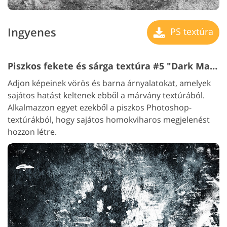
Ingyenes
PS textúra
Piszkos fekete és sárga textúra #5 "Dark Marble"
Adjon képeinek vörös és barna árnyalatokat, amelyek
sajátos hatást keltenek ebből a márvány textúrából.
Alkalmazzon egyet ezekből a piszkos Photoshop-
textúrákból, hogy sajátos homokviharos megjelenést
hozzon létre.