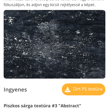
fókuszáljon, és adjon egy kicsit rejtélyessé a képet.
Ingyenes
Dirt PS textúra
Piszkos sárga textúra #3 "Abstract"