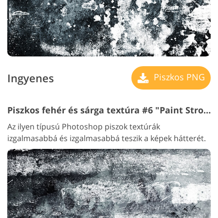
Ingyenes
Piszkos PNG
Piszkos fehér és sárga textúra #6 "Paint Strokes"
Az ilyen típusú Photoshop piszok textúrák
izgalmasabbá és izgalmasabbá teszik a képek hátterét.