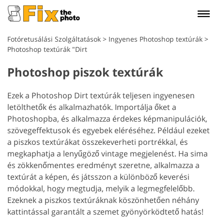
Fotóretusálási Szolgáltatások
>
Ingyenes Photoshop textúrák
>
Photoshop textúrák "Dirt
Photoshop piszok textúrák
Ezek a Photoshop Dirt textúrák teljesen ingyenesen
letölthetők és alkalmazhatók. Importálja őket a
Photoshopba, és alkalmazza érdekes képmanipulációk,
szövegeffektusok és egyebek eléréséhez. Például ezeket
a piszkos textúrákat összekeverheti portrékkal, és
megkaphatja a lenyűgöző vintage megjelenést. Ha sima
és zökkenőmentes eredményt szeretne, alkalmazza a
textúrát a képen, és játsszon a különböző keverési
módokkal, hogy megtudja, melyik a legmegfelelőbb.
Ezeknek a piszkos textúráknak köszönhetően néhány
kattintással garantált a szemet gyönyörködtető hatás!