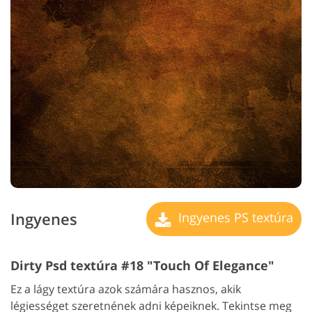
Ingyenes
Ingyenes PS textúra
Dirty Psd textúra #18 "Touch Of Elegance"
Ez a lágy textúra azok számára hasznos, akik
légiességet szeretnének adni képeiknek. Tekintse meg