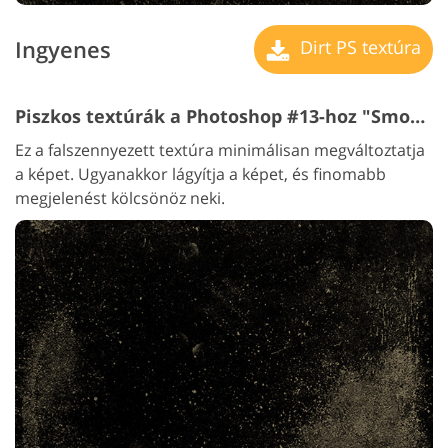
Ingyenes
Dirt PS textúra
Piszkos textúrák a Photoshop #13-hoz "Smooth Elegance"
Ez a falszennyezett textúra minimálisan megváltoztatja
a képet. Ugyanakkor lágyítja a képet, és finomabb
megjelenést kölcsönöz neki.