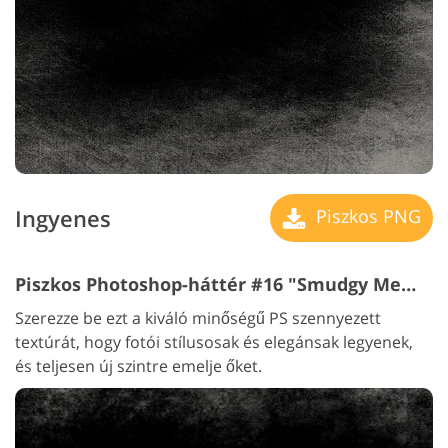
Ingyenes
Piszkos PNG
Piszkos Photoshop-háttér #16 "Smudgy Memories"
Szerezze be ezt a kiváló minőségű PS szennyezett
textúrát, hogy fotói stílusosak és elegánsak legyenek,
és teljesen új szintre emelje őket.