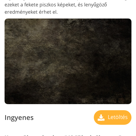
ezeket a fekete piszkos képeket, és lenyűgöző
eredményeket érhet el.
Ingyenes
Letöltés