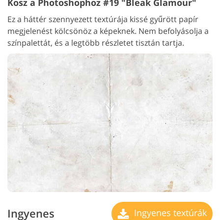
Kosz a Photoshophoz #19 "Bleak Glamour"
Ez a háttér szennyezett textúrája kissé gyűrött papír
megjelenést kölcsönöz a képeknek. Nem befolyásolja a
színpalettát, és a legtöbb részletet tisztán tartja.
Ingyenes
Ingyenes textúrák