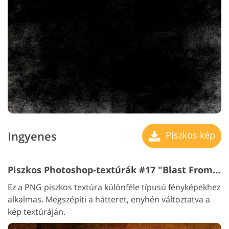
Ingyenes
Piszkos kép
Piszkos Photoshop-textúrák #17 "Blast From The Past"
Ez a PNG piszkos textúra különféle típusú fényképekhez
alkalmas. Megszépíti a hátteret, enyhén változtatva a
kép textúráján.