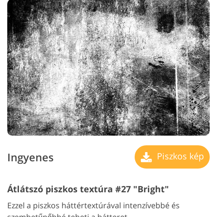
Ingyenes
Piszkos kép
Átlátszó piszkos textúra #27 "Bright"
Ezzel a piszkos háttértextúrával intenzívebbé és