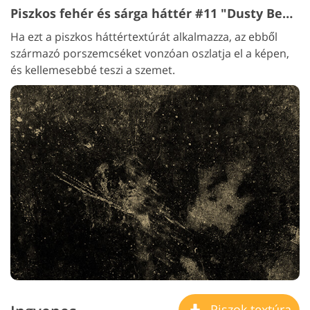
Piszkos fehér és sárga háttér #11 "Dusty Beauty"
Ha ezt a piszkos háttértextúrát alkalmazza, az ebből
származó porszemcséket vonzóan oszlatja el a képen,
és kellemesebbé teszi a szemet.
Piszok textúra