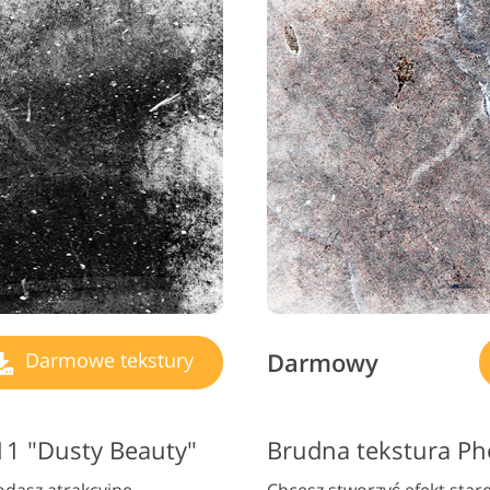
Darmowy
Darmowe tekstury
#11 "Dusty Beauty"
dodasz atrakcyjne
Chcesz stworzyć efekt sta