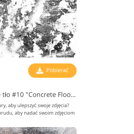
Pobierać
Brudne czarno-żółte tło #10 "Concrete Floor "
ry, aby ulepszyć swoje zdjęcia?
 brudu, aby nadać swoim zdjęciom