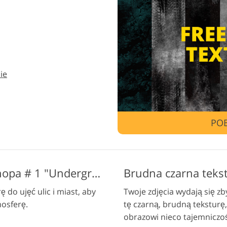
Usługi retuszu biżuterii
Dane Treningowe AI
Usługi
ie
POB
Brudna tekstura Photoshopa # 1 "Underground"
Brudna czarna teks
do ujęć ulic i miast, aby
Twoje zdjęcia wydają się zb
mosferę.
tę czarną, brudną teksturę,
obrazowi nieco tajemniczoś