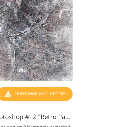
Darmowe pobieranie
Brudna tekstura Photoshop #12 "Retro Paper"
rego papieru? Następnie wypróbuj