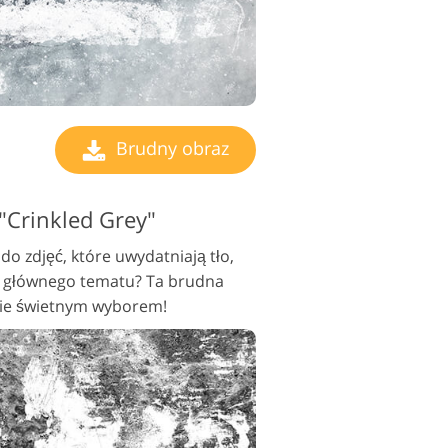
Brudny obraz
 "Crinkled Grey"
o zdjęć, które uwydatniają tło,
d głównego tematu? Ta brudna
ebie świetnym wyborem!