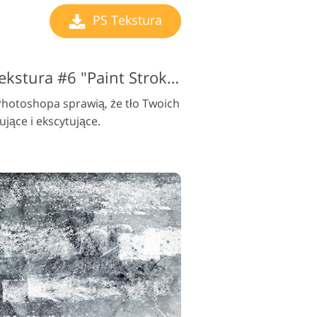
PS Tekstura
Brudna biało-żółta tekstura #6 "Paint Strokes"
Photoshopa sprawią, że tło Twoich
ujące i ekscytujące.