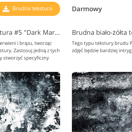
Darmowy
Brudna tekstura
Brudna czarno-żółta tekstura #5 "Dark Marble"
rwieni i brązu, tworząc
Tego typu tekstury brudu 
tury. Zastosuj jedną z tych
zdjęć będzie bardziej intryg
 stworzyć specyficzny