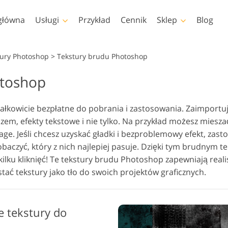
główna
Usługi
Przykład
Cennik
Sklep
Blog
Photoshop
Templates
ury Photoshop
>
Tekstury brudu Photoshop
otoshop
kcje Photoshopa
Szablony
Profe
Retusz zdjęć dla dzieci
Usług
ędzle Photoshop
Szablony marketingowe
Nakła
Retusz ciała
Usługi
nie
łkowicie bezpłatne do pobrania i zastosowania. Zaimportuj
akładki Photoshopa
Kartki walentynkowe
em, efekty tekstowe i nie tylko. Na przykład możesz mieszać
ekstury Photoshopa
Zaproszenia ślubne
ge. Jeśli chcesz uzyskać gładki i bezproblemowy efekt, zasto
 Akcje Całe kolekcje
Zaproszenie na urodziny
baczyć, który z nich najlepiej pasuje. Dzięki tym brudnym
dla dzieci
 Nakładki Całe Kolekcje
kilku kliknięć! Te tekstury brudu Photoshop zapewniają real
Modele odzieży
Usługi manipulacji
ać tekstury jako tło do swoich projektów graficznych.
generowane przez
Foto Prz
obrazem
sztuczną inteligencję
e tekstury do