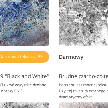
Darmowy
Darmowa tekstura PS
#9 "Black and White"
i ukryć wszystkie drobne
Potrzebujesz mocnej tekstu
e obrazy PNG.
Użyj tej tekstury czarnego
dramatyczny efekt.