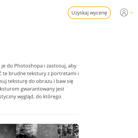
Uzyskaj wycenę
Video
sjonalny LUTs
i edycji zdjęć
dki wideo
ruchomości
 je do Photoshopa i zastosuj, aby
 te brudne tekstury z portretami i
suj teksturę do obrazu i baw się
 teksturom gwarantowany jest
istyczny wygląd, do którego
ywracanie Usługi