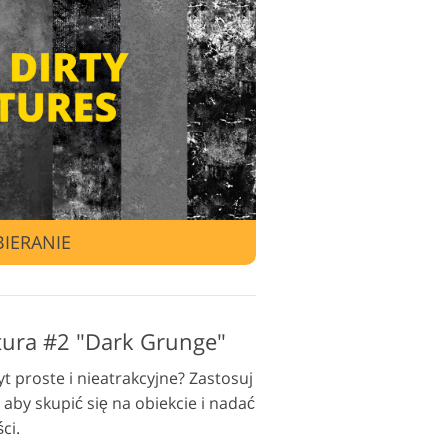
 edycji wideo
IERANIE
tura #2 "Dark Grunge"
yt proste i nieatrakcyjne? Zastosuj
 aby skupić się na obiekcie i nadać
ci.