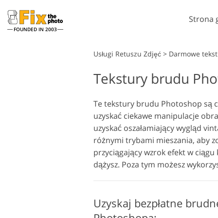
Strona 
FOUNDED IN 2003
Lightroom
Usługi Retuszu Zdjęć
>
Darmowe tekst
Tekstury brudu Ph
Ustawienia Lightroom
A
Całe kolekcje ustawień
P
Usługi retuszu w głowę
wstępnych LR
Te tekstury brudu Photoshop są ca
N
uzyskać ciekawe manipulacje obraz
Najlepsza oferta Presets
T
uzyskać oszałamiający wygląd vinta
Kolekcja mobilna
Ps
różnymi trybami mieszania, aby zo
Ps
przyciągający wzrok efekt w ciągu 
Usługi edycji zdjęć
dążysz. Poza tym możesz wykorzyst
ślubnych
Uzyskaj bezpłatne brudn
Photoshopa: