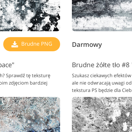
Darmowy
Brudne PNG
pace"
Brudne żółte tło #8
ch? Sprawdź tę teksturę
Szukasz ciekawych efektów d
im zdjęciom bardziej
ale nie odwracają uwagi o
tekstura PS będzie dla Ci