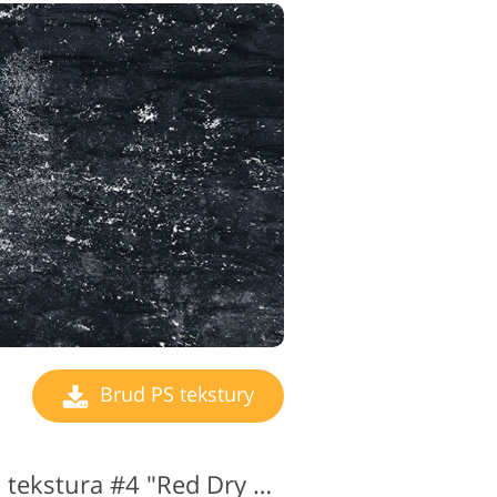
Brud PS tekstury
Brudna czarno-biała tekstura #4 "Red Dry Cracked"