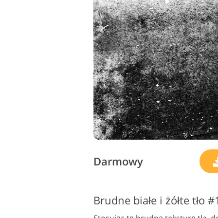
Darmowy
Brudne białe i żółte tło 
Stosując tę brudną teksturę tła, 