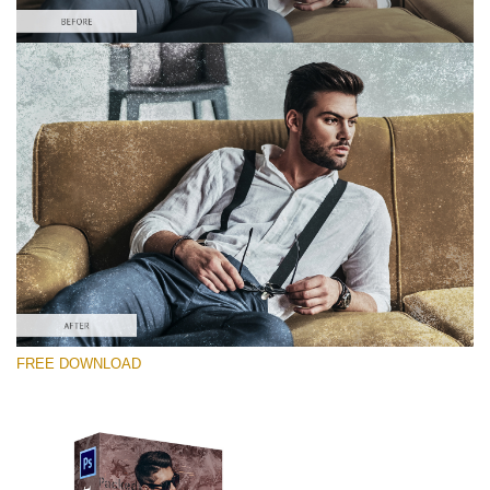
Proszę wybrać
Free Photoshop Overlay #2
Small 800*533px
Distressed Mood
(30 Overlays)
Large 6000*4000px
FREE DOWNLOAD
4 Seasons (411 Overlays)
Large 6000*4000px
Entire Collection