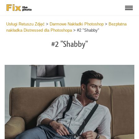
Usługi Retuszu Zdjęć
>
Darmowe Nakładki Photoshop
>
Bezpłatna
nakładka Distressed dla Photoshopa
>
#2 "Shabby"
#2 "Shabby"
Do
Fr
Ov