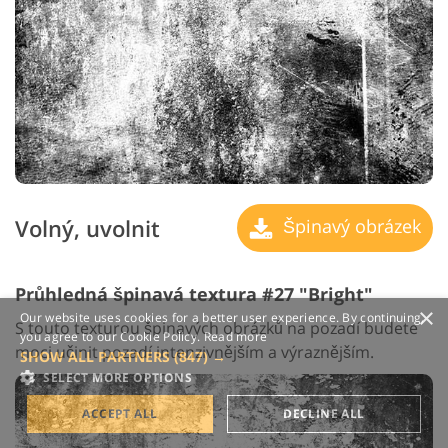
Volný, uvolnit
Špinavý obrázek
Průhledná špinavá textura #27 "Bright"
×
Our website uses cookies for a better user experience. By continuing,
S touto texturou špinavých obrázků na pozadí budete
you agree to our Cookie Policy.
Read more
moci učinit pozadí intenzivnějším a výraznějším.
SHOW ALL PARTNERS
(847) →
SELECT MORE OPTIONS
ACCEPT ALL
DECLINE ALL