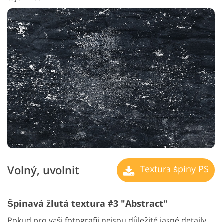
Volný, uvolnit
Textura špíny PS
Špinavá žlutá textura #3 "Abstract"
Pokud pro vaši fotografii nejsou důležité jasné detaily