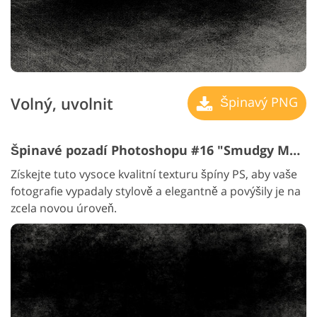
Volný, uvolnit
Špinavý PNG
Špinavé pozadí Photoshopu #16 "Smudgy Memories"
Získejte tuto vysoce kvalitní texturu špíny PS, aby vaše
fotografie vypadaly stylově a elegantně a povýšily je na
zcela novou úroveň.