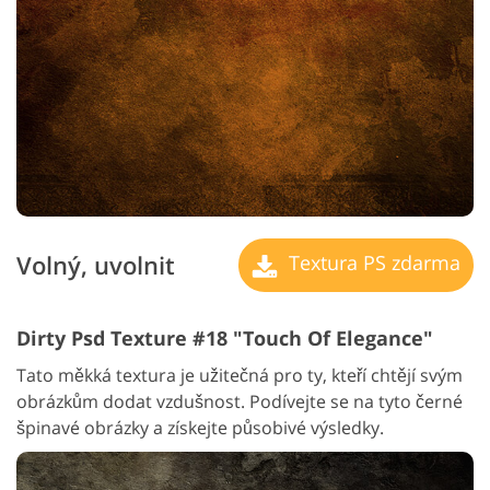
Volný, uvolnit
Textura PS zdarma
Dirty Psd Texture #18 "Touch Of Elegance"
Tato měkká textura je užitečná pro ty, kteří chtějí svým
obrázkům dodat vzdušnost. Podívejte se na tyto černé
špinavé obrázky a získejte působivé výsledky.