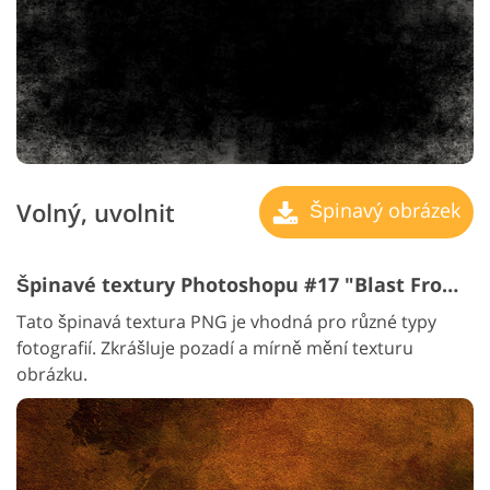
Volný, uvolnit
Špinavý obrázek
Špinavé textury Photoshopu #17 "Blast From The Past"
Tato špinavá textura PNG je vhodná pro různé typy
fotografií. Zkrášluje pozadí a mírně mění texturu
obrázku.