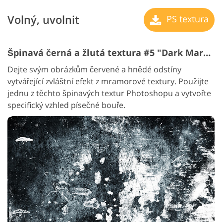
Volný, uvolnit
PS textura
Špinavá černá a žlutá textura #5 "Dark Marble"
Dejte svým obrázkům červené a hnědé odstíny
vytvářející zvláštní efekt z mramorové textury. Použijte
jednu z těchto špinavých textur Photoshopu a vytvořte
specifický vzhled písečné bouře.