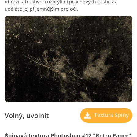
obrazu atraktivní rozptýlení prachových částic z a
uděláte jej příjemnějším pro oči.
Volný, uvolnit
Textura špíny
Špinavá textura Photoshop #12 "Retro Paper"