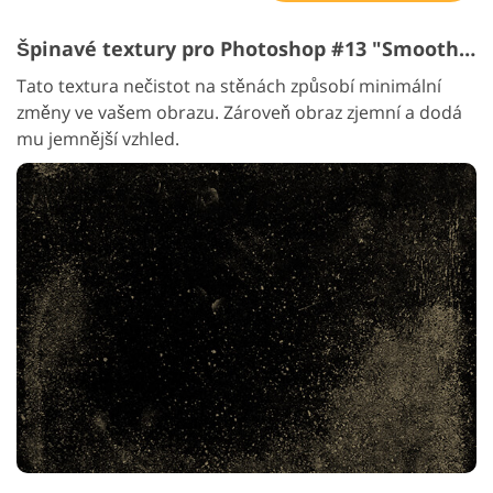
Špinavé textury pro Photoshop #13 "Smooth Elegance"
Tato textura nečistot na stěnách způsobí minimální
změny ve vašem obrazu. Zároveň obraz zjemní a dodá
mu jemnější vzhled.