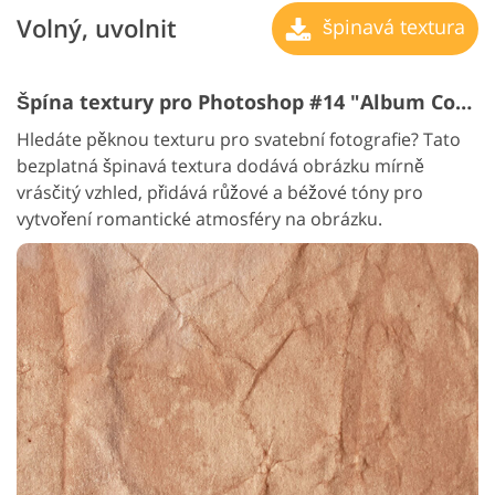
Volný, uvolnit
špinavá textura
Špína textury pro Photoshop #14 "Album Coziness"
Hledáte pěknou texturu pro svatební fotografie? Tato
bezplatná špinavá textura dodává obrázku mírně
vrásčitý vzhled, přidává růžové a béžové tóny pro
vytvoření romantické atmosféry na obrázku.