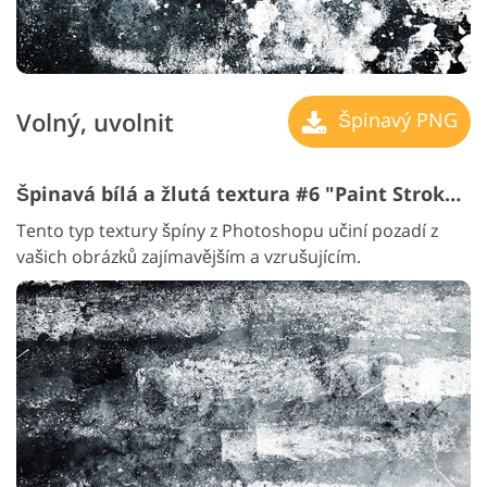
Volný, uvolnit
Špinavý PNG
Špinavá bílá a žlutá textura #6 "Paint Strokes"
Tento typ textury špíny z Photoshopu učiní pozadí z
vašich obrázků zajímavějším a vzrušujícím.