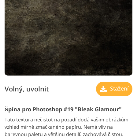
Volný, uvolnit
Stažení
Špína pro Photoshop #19 "Bleak Glamour"
Tato textura nečistot na pozadí dodá vašim obrázkům
vzhled mírně zmačkaného papíru. Nemá vliv na
barevnou paletu a většinu detailů zachovává čistou.