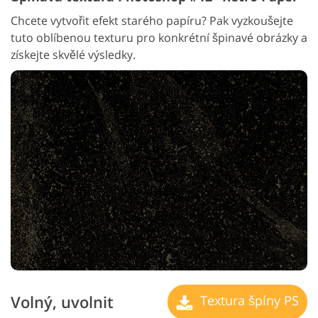
Chcete vytvořit efekt starého papíru? Pak vyzkoušejte
tuto oblíbenou texturu pro konkrétní špinavé obrázky a
získejte skvělé výsledky.
Volný, uvolnit
Textura špíny PS