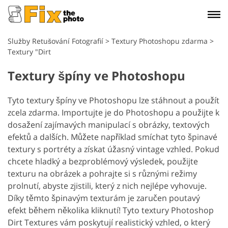
Služby Retušování Fotografií
>
Textury Photoshopu zdarma
>
Textury "Dirt
Textury špíny ve Photoshopu
Tyto textury špíny ve Photoshopu lze stáhnout a použít
zcela zdarma. Importujte je do Photoshopu a použijte k
dosažení zajímavých manipulací s obrázky, textových
efektů a dalších. Můžete například smíchat tyto špinavé
textury s portréty a získat úžasný vintage vzhled. Pokud
chcete hladký a bezproblémový výsledek, použijte
texturu na obrázek a pohrajte si s různými režimy
prolnutí, abyste zjistili, který z nich nejlépe vyhovuje.
Díky těmto špinavým texturám je zaručen poutavý
efekt během několika kliknutí! Tyto textury Photoshop
Dirt Textures vám poskytují realistický vzhled, o který