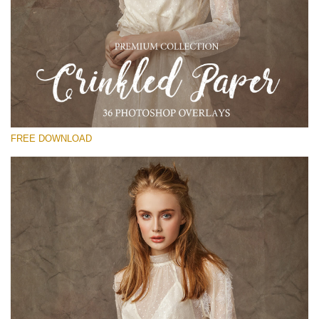
Prosím vyberte
Free Photoshop Overlay
Small 800*533px
Сrinkled Paper
(36 Overlays)
FREE DOWNLOAD
Large 6000*4000px
Entire Collection
(1783 Overlays)
Large 6000*4000px
Stažení zdarma