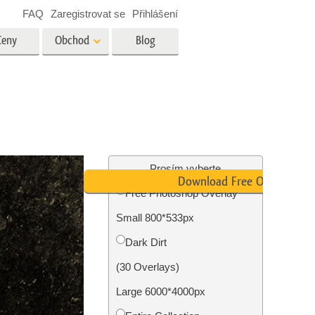
FAQ
Zaregistrovat se
Přihlášení
Ceny
Obchod
Blog
es
Video
Profesionální LUT
Překryvná videa
tské
Služby úpravy fotografií
nemovitostí
Prosím vyberte
Download Free Overlay
Free Photoshop Overlay
y
Small 800*533px
brázky
Foto Obnovení Služby
Dark Dirt
(30 Overlays)
Large 6000*4000px