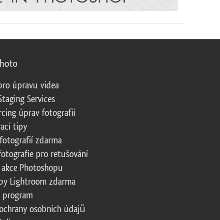
photo
pro úpravu videa
Staging Services
cing úprav fotografií
ací tipy
fotografií zdarma
fotografie pro retušování
 akce Photoshopu
by Lightroom zdarma
te program
ochrany osobních údajů