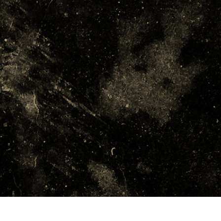
etušování produktů
Služby retušování šperků
Data pro výcvik A