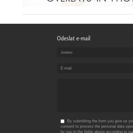
Odeslat e-mail
Jméno
E-mail
By submitting the form you give us yo
consent to process the personal data spec
by you in the fields above according to ou