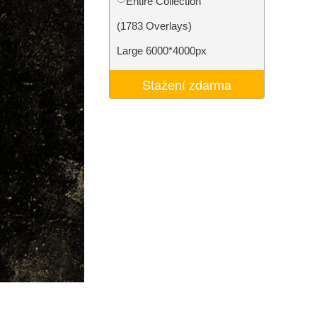
Entire Collection
I
Video Editing Services
(1783 Overlays)
Large 6000*4000px
Stažení zdarma