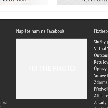
Napište nám na Facebook
Fixthe
Služby 
Virtual 
Outsour
Retušov
Úpravy 
Surové 
Zdarma
Předvol
Affilia
ur
Zásady 
ified
r