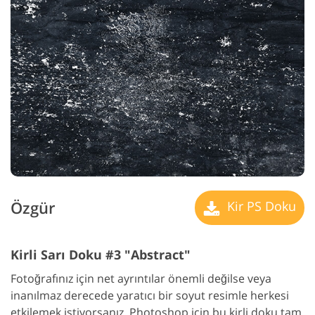
Özgür
Kir PS Doku
Kirli Sarı Doku #3 "Abstract"
Fotoğrafınız için net ayrıntılar önemli değilse veya
inanılmaz derecede yaratıcı bir soyut resimle herkesi
etkilemek istiyorsanız, Photoshop için bu kirli doku tam