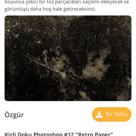
boyunca çekici bir toz parçacıkları saçılımı ekleyecek ve
görüntüyü daha hoş hale getireceksiniz.
Özgür
Kir Doku
Kirli Doku Photoshop #12 "Retro Paper"