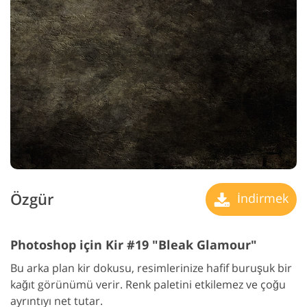
Özgür
İndirmek
Photoshop için Kir #19 "Bleak Glamour"
Bu arka plan kir dokusu, resimlerinize hafif buruşuk bir
kağıt görünümü verir. Renk paletini etkilemez ve çoğu
ayrıntıyı net tutar.