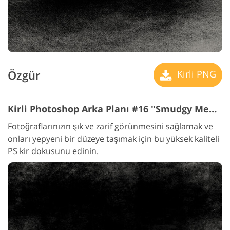
Özgür
Kirli PNG
Kirli Photoshop Arka Planı #16 "Smudgy Memories"
Fotoğraflarınızın şık ve zarif görünmesini sağlamak ve
onları yepyeni bir düzeye taşımak için bu yüksek kaliteli
PS kir dokusunu edinin.