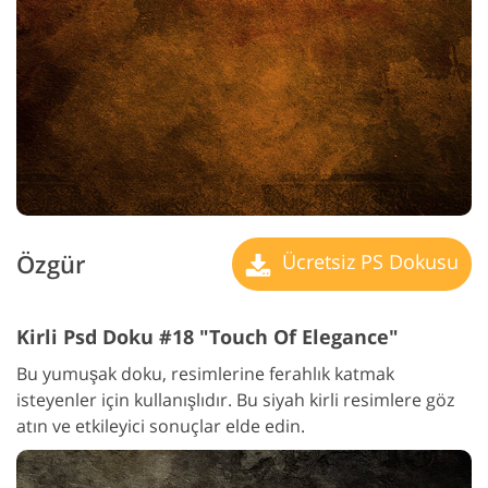
Özgür
Ücretsiz PS Dokusu
Kirli Psd Doku #18 "Touch Of Elegance"
Bu yumuşak doku, resimlerine ferahlık katmak
isteyenler için kullanışlıdır. Bu siyah kirli resimlere göz
atın ve etkileyici sonuçlar elde edin.