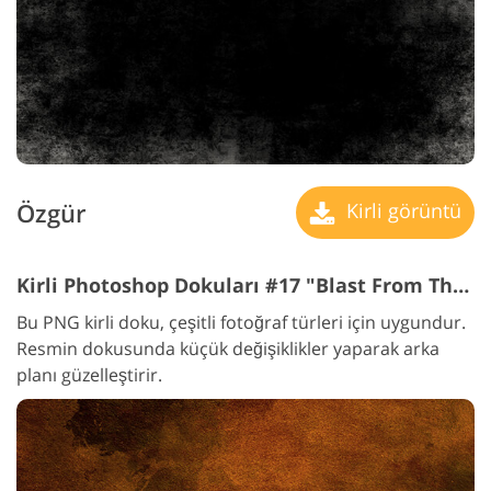
Özgür
Kirli görüntü
Kirli Photoshop Dokuları #17 "Blast From The Past"
Bu PNG kirli doku, çeşitli fotoğraf türleri için uygundur.
Resmin dokusunda küçük değişiklikler yaparak arka
planı güzelleştirir.