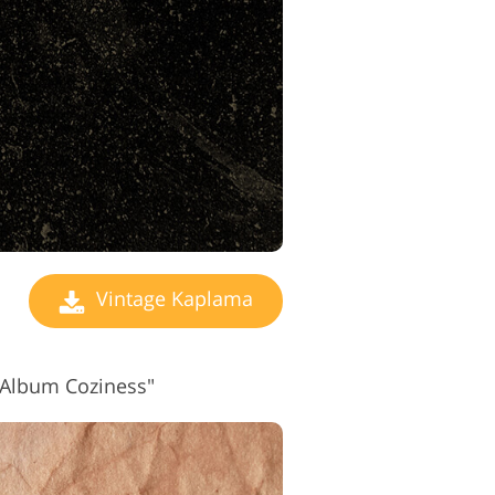
o Düzenleme
izmetleri
Vintage Kaplama
"Album Coziness"