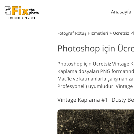
Anasayfa
FOUNDED IN 2003
Lightroom
Fotoğraf Rötuş Hizmetleri
>
Ücretsiz 
Photoshop için Ücre
Lightroom Ön Ayarları
P
Tüm LR Hazır Ayar
P
Headshot Rötuş Hizmetleri
Koleksiyonları
Photoshop için Ücretsiz Vintage K
P
Kaplama dosyaları PNG formatında
En İyi Anlaşma Ön
P
Ayarları
Mac'le ve katmanlarla çalışmanıza
P
Profesyonel ) uyumludur. Vintage
Mobil Koleksiyon
K
P
Vintage Kaplama #1 "Dusty Be
Düğün Fotoğraf Düzenleme
K
Hizmetleri