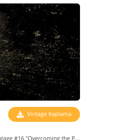
Vintage Kaplama
Fotoğraf Kaplamaları Vintage #16 "Overcoming the Past"