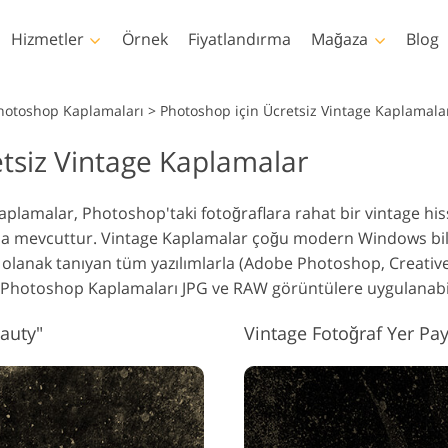
Hizmetler
Örnek
Fiyatlandırma
Mağaza
Blog
Photoshop
Templates
Photoshop Kaplamaları
>
Photoshop için Ücretsiz Vintage Kaplamala
tsiz Vintage Kaplamalar
hotoshop Eylemleri
Şablonlar
Profe
Vücut Rötuşlama
Bebek Fotoğraf Rötuş
Emlak Fo
hotoshop Fırçaları
Pazarlama şablonları
Video
Hizmetleri
Hizmetleri
H
aplamalar, Photoshop'taki fotoğraflara rahat bir vintage 
hotoshop Kaplamaları
Sevgililer Günü Kartları
 mevcuttur. Vintage Kaplamalar çoğu modern Windows bilgi
hotoshop Dokuları
Düğün davetiyeleri
 olanak tanıyan tüm yazılımlarla (Adobe Photoshop, Creativ
s Actions Tüm
Çocukların doğum günü
 Photoshop Kaplamaları JPG ve RAW görüntülere uygulanabil
oleksiyonlar
davetiyesi
s Bindirmeleri Tüm
Giysiler için Yapay Zeka
auty"
Vintage Fotoğraf Yer Pa
İmaj Manipülasyon
Fotoğr
Tarafından Oluşturulan
oleksiyonlar
Hizmetleri
H
Modeller