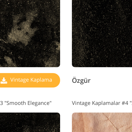
Vide
ücevher Rötuş Hizmetleri
AI Eğitim Verileri
H
Özgür
Vintage Kaplama
3 "Smooth Elegance"
Vintage Kaplamalar #4 