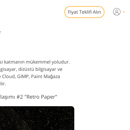
Fiyat Teklifi Alın
Video
r
syonel LUT
toğraf Düzenleme
 Yer Paylaşımları
izmetleri
hissi katmanın mükemmel yoludur.
sayar, dizüstü bilgisayar ve
e Cloud, GIMP, Paint Mağaza
ir.
ylaşımı #2 "Retro Paper"
af Restorasyon
izmetleri