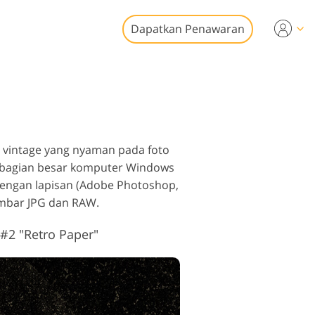
Dapatkan Penawaran
ideo
esional
it Foto Real
n Video
tate
 vintage yang nyaman pada foto
sebagian besar komputer Windows
dengan lapisan (Adobe Photoshop,
ambar JPG dan RAW.
#2 "Retro Paper"
storasi Foto