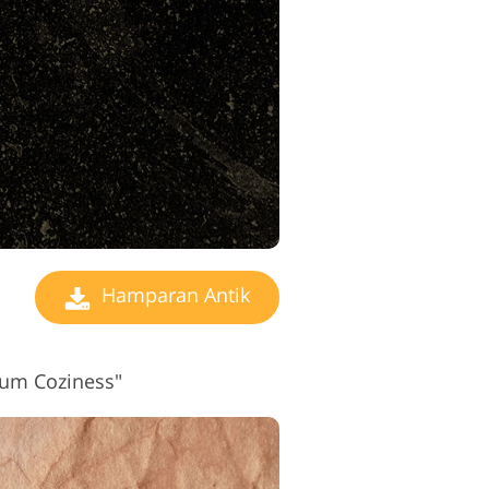
geditan Video
Hamparan Antik
bum Coziness"