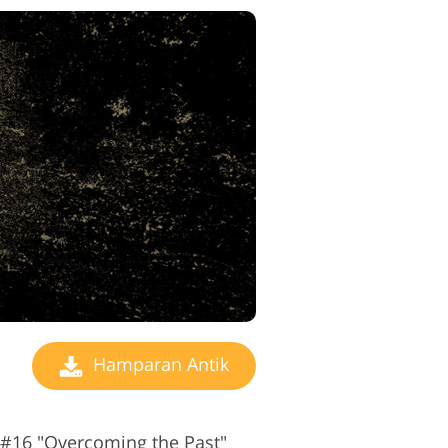
Hamparan Antik
#16 "Overcoming the Past"