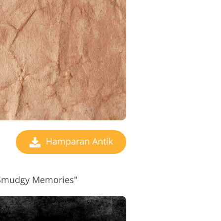
Hamparan Antik
"Smudgy Memories"