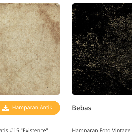
Bebas
Hamparan Antik
tis #15 "Existence"
Hamparan Foto Vintage 