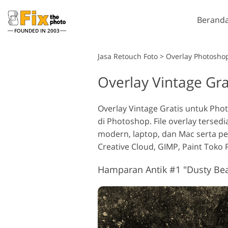
Berand
FOUNDED IN 2003
Lightroom
Jasa Retouch Foto
>
Overlay Photoshop
Overlay Vintage Gr
Lightroom Presets
Tind
Layanan Retouching
Seluruh Koleksi Preset LR
Kuas
Reto
Headshot
Overlay Vintage Gratis untuk P
Preset Kesepakatan
Over
di Photoshop. File overlay terse
Terbaik
Tekst
modern, laptop, dan Mac serta p
Koleksi Seluler
Ps Ac
Creative Cloud, GIMP, Paint Toko
Kolek
Ps Me
Hamparan Antik #1 "Dusty Be
M
Jasa Edit Foto Pernikahan
Kolek