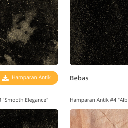
ayanan Retouching
Data Pelatihan AI
Layanan Pen
Perhiasan
Bebas
Hamparan Antik
 "Smooth Elegance"
Hamparan Antik #4 "Al