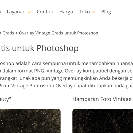
a
Layanan
Contoh
Harga
Toko
Blog
Photoshop
Templates
V
 Gratis
>
Overlay Vintage Gratis untuk Photoshop
atis untuk Photoshop
akan Photoshop
Template
LUT prof
Layanan Retouching Foto
Layanan Ed
 Photoshop
Template pemasaran
Hampara
uching Tubuh Layanan
Bayi
Es
hotoshop adalah cara sempurna untuk menambahkan nuansa
lay Photoshop
Kartu Hari Valentine
dia dalam format PNG. Vintage Overlay kompatibel dengan 
ur Photoshop
Undangan pernikahan
erangkat lunak apa pun yang memungkinkan Anda bekerja 
tions Seluruh
Undangan ulang tahun
 Pro ). Vintage Photoshop Overlay dapat diterapkan pada g
si
anak
lapisi Seluruh
auty"
Hamparan Foto Vintage 
odel Pakaian yang
Layanan Manipulasi
Layanan Re
si
Dihasilkan oleh AI
Gambar