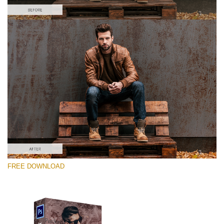
Kérlek, válassz
Free Photoshop Overlay #4
Small 800*533px
Distressed Mood
(30 Overlays)
Large 6000*4000px
FREE DOWNLOAD
Light Sparkling
(740 Overlays)
Large 6000*4000px