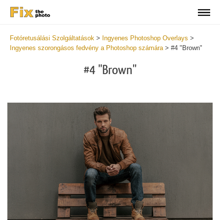
Fotóretusálási Szolgáltatások
>
Ingyenes Photoshop Overlays
>
Ingyenes szorongásos fedvény a Photoshop számára
>
#4 "Brown"
#4 "Brown"
Do
Fr
Ov