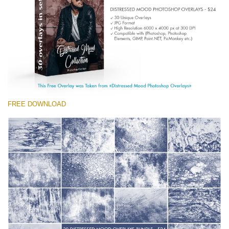
Entire Collection
(1783 Overlays)
Large 6000*4000px
Ingyenes letöltés
FREE DOWNLOAD