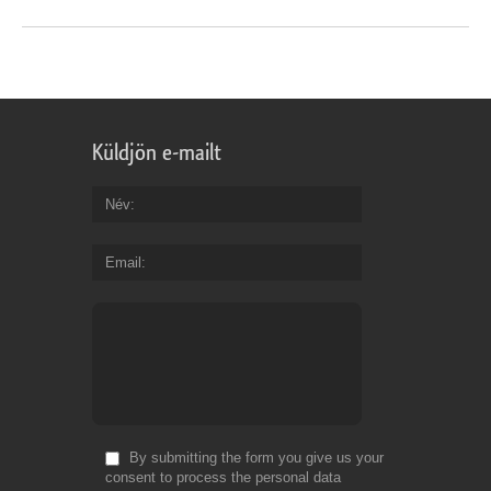
Küldjön e-mailt
Név
Email
By submitting the form you give us your
consent to process the personal data