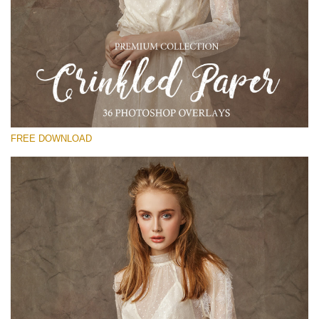
Kérlek, válassz
Free Photoshop Overlay
Small 800*533px
Сrinkled Paper
(36 Overlays)
FREE DOWNLOAD
Large 6000*4000px
Entire Collection
(1783 Overlays)
Large 6000*4000px
Ingyenes letöltés