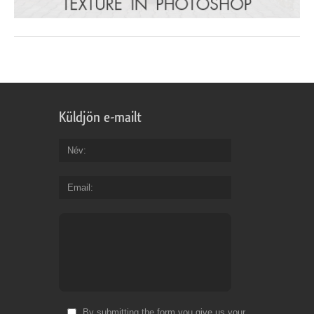
Küldjön e-mailt
Név
Email
By submitting the form you give us your