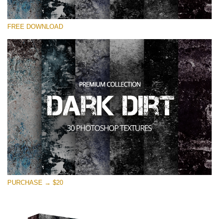
Kérlek, válassz
FREE DOWNLOAD
Free Photoshop Overlay
Small 800*533px
Dark Dirt
(30 Overlays)
Large 6000*4000px
Entire Collection
(1783 Overlays)
Large 6000*4000px
Ingyenes letöltés
PURCHASE → $20