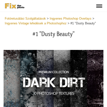
Fotóretusálási Szolgáltatások
>
Ingyenes Photoshop Overlays
>
Ingyenes Vintage lefedések a Photoshophoz
>
#1 "Dusty Beauty"
#1 "Dusty Beauty"
Do
Fr
Ov