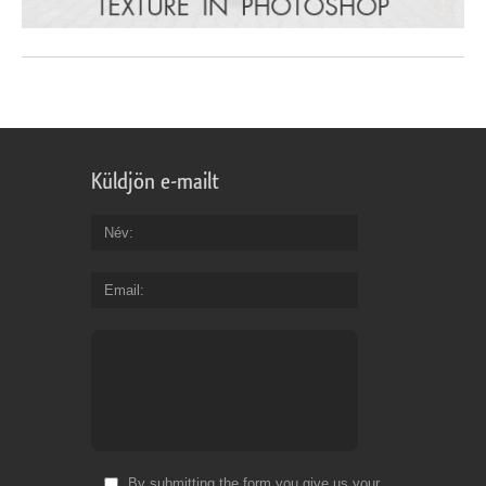
Küldjön e-mailt
Név
Email
By submitting the form you give us your