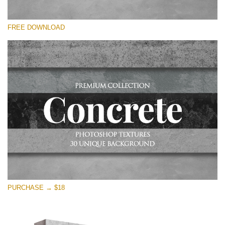
Kérlek, válassz
FREE DOWNLOAD
Free Photoshop Overlay
Small 800*533px
Concrete Textures
(30 Overlays)
Large 6000*4000px
Entire Collection
(1783 Overlays)
Large 6000*4000px
Ingyenes letöltés
PURCHASE → $18