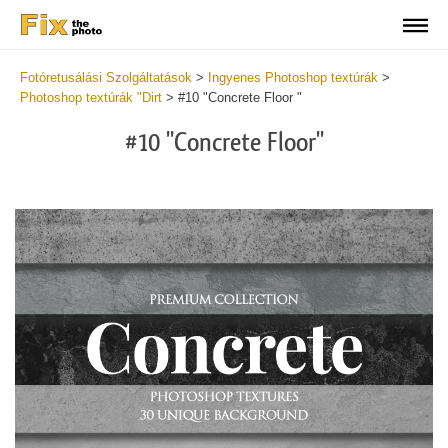
Fotóretusálási Szolgáltatások
>
Ingyenes Photoshop textúrák
>
Photoshop textúrák "Dirt
>
#10 "Concrete Floor "
#10 "Concrete Floor"
Do
Fr
Ov