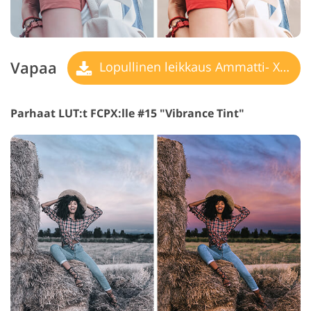
Vapaa
Lopullinen leikkaus Ammatti- X LUT
Parhaat LUT:t FCPX:lle #15 "Vibrance Tint"