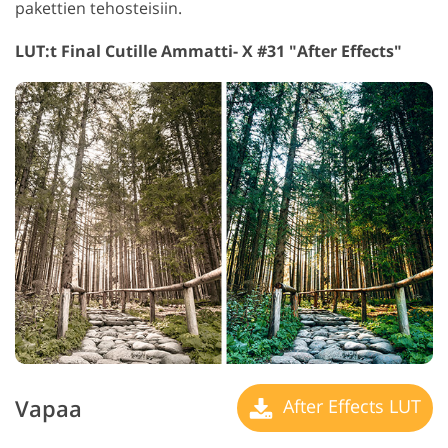
pakettien tehosteisiin.
LUT:t Final Cutille Ammatti- X #31 "After Effects"
Vapaa
After Effects LUT