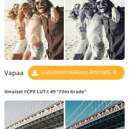
Vapaa
Lopullinen leikkaus Ammatti- X LUT
Ilmaiset FCPX LUT:t #9 "Film Grade"