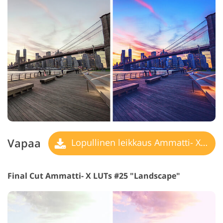
Vapaa
Lopullinen leikkaus Ammatti- X LUT
Final Cut Ammatti- X LUTs #25 "Landscape"