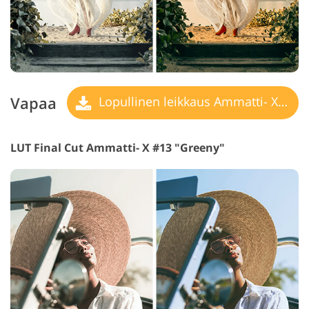
Vapaa
Lopullinen leikkaus Ammatti- X LUT
LUT Final Cut Ammatti- X #13 "Greeny"