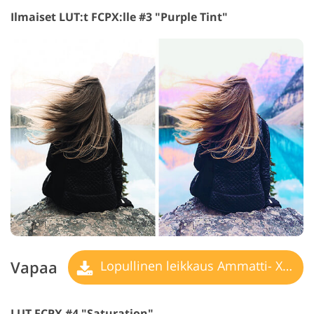
Ilmaiset LUT:t FCPX:lle #3 "Purple Tint"
Vapaa
Lopullinen leikkaus Ammatti- X LUT
LUT FCPX #4 "Saturation"