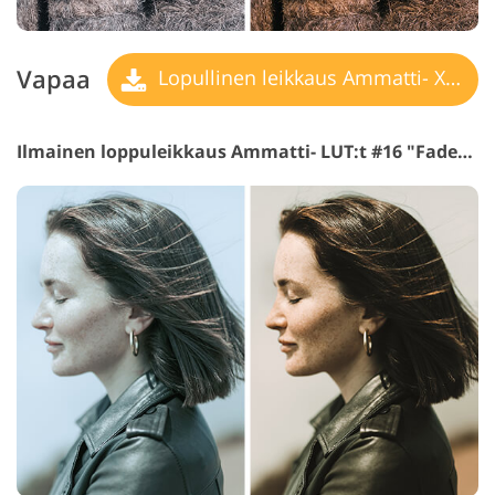
Vapaa
Lopullinen leikkaus Ammatti- X LUT
Ilmainen loppuleikkaus Ammatti- LUT:t #16 "Faded Film"