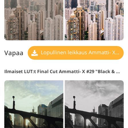
Vapaa
Lopullinen leikkaus Ammatti- X LUT
Ilmaiset LUT:t Final Cut Ammatti- X #29 "Black & White"