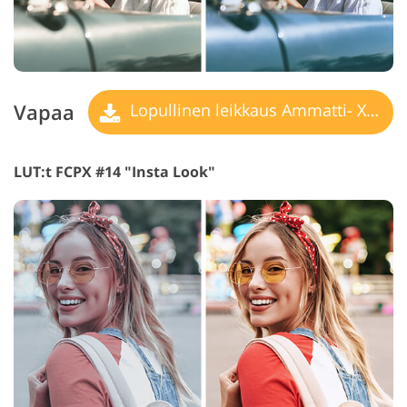
Vapaa
Lopullinen leikkaus Ammatti- X LUT
LUT:t FCPX #14 "Insta Look"