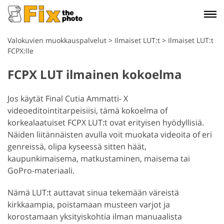
Valokuvien muokkauspalvelut
>
Ilmaiset LUT:t
>
Ilmaiset LUT:t
FCPX:lle
FCPX LUT ilmainen kokoelma
Jos käytät Final Cutia Ammatti- X
videoeditointitarpeisiisi, tämä kokoelma of
korkealaatuiset FCPX LUT:t ovat erityisen hyödyllisiä.
Näiden liitännäisten avulla voit muokata videoita of eri
genreissä, olipa kyseessä sitten häät,
kaupunkimaisema, matkustaminen, maisema tai
GoPro-materiaali.
Nämä LUT:t auttavat sinua tekemään väreistä
kirkkaampia, poistamaan musteen varjot ja
korostamaan yksityiskohtia ilman manuaalista