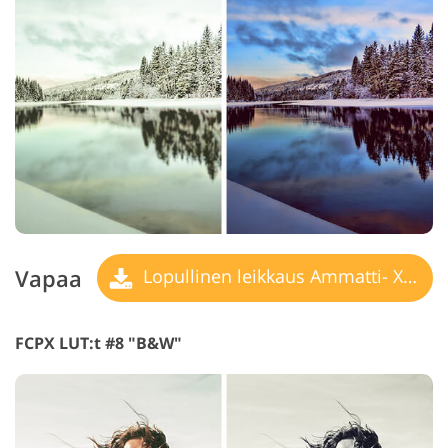
Vapaa
Lopullinen leikkaus Ammatti- X LUT
FCPX LUT:t #8 "B&W"