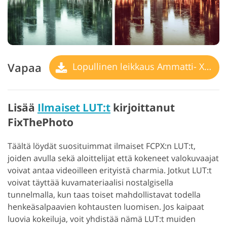
Vapaa
Lopullinen leikkaus Ammatti- X LUT
Lisää
Ilmaiset LUT:t
kirjoittanut
FixThePhoto
Täältä löydät suosituimmat ilmaiset FCPX:n LUT:t,
joiden avulla sekä aloittelijat että kokeneet valokuvaajat
voivat antaa videoilleen erityistä charmia. Jotkut LUT:t
voivat täyttää kuvamateriaalisi nostalgisella
tunnelmalla, kun taas toiset mahdollistavat todella
henkeäsalpaavien kohtausten luomisen. Jos kaipaat
luovia kokeiluja, voit yhdistää nämä LUT:t muiden