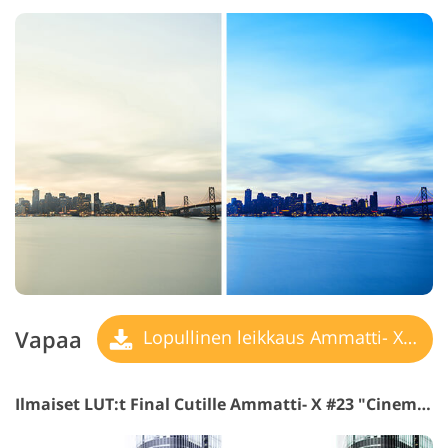
Vapaa
Lopullinen leikkaus Ammatti- X LUT
Ilmaiset LUT:t Final Cutille Ammatti- X #23 "Cinematic City"