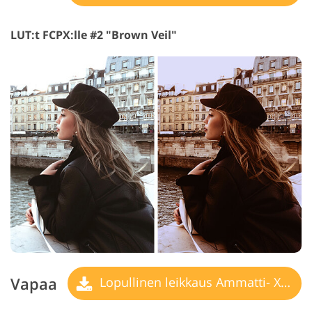
LUT:t FCPX:lle #2 "Brown Veil"
Vapaa
Lopullinen leikkaus Ammatti- X LUT