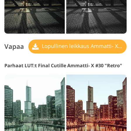
Vapaa
Lopullinen leikkaus Ammatti- X LUT
Parhaat LUT:t Final Cutille Ammatti- X #30 "Retro"