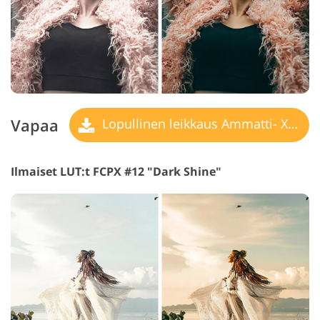
Vapaa
Lopullinen leikkaus Ammatti- X LUT
Ilmaiset LUT:t FCPX #12 "Dark Shine"