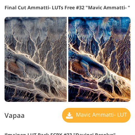
Final Cut Ammatti- LUTs Free #32 "Mavic Ammatti- "
Vapaa
Mavic Ammatti- LUT
Ilmainen LUT Pack FCPX #33 "Davinci Resolve"