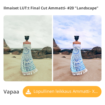
Ilmaiset LUT:t Final Cut Ammatti- #20 "Landscape"
Vapaa
Lopullinen leikkaus Ammatti- X LUT