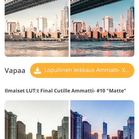
Vapaa
Lopullinen leikkaus Ammatti- X LUT
Ilmaiset LUT:t Final Cutille Ammatti- #10 "Matte"