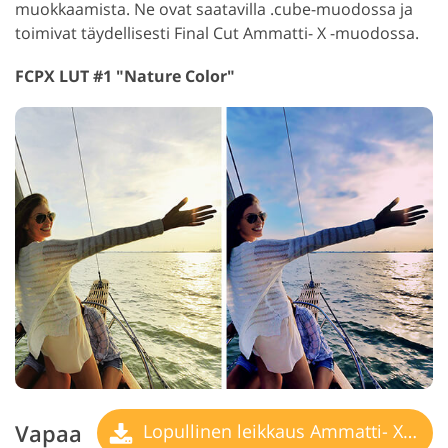
muokkaamista. Ne ovat saatavilla .cube-muodossa ja
toimivat täydellisesti Final Cut Ammatti- X -muodossa.
FCPX LUT #1 "Nature Color"
Vapaa
Lopullinen leikkaus Ammatti- X LUT