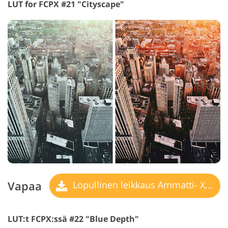
LUT for FCPX #21 "Cityscape"
Vapaa
Lopullinen leikkaus Ammatti- X LUT
LUT:t FCPX:ssä #22 "Blue Depth"