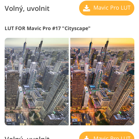
Volný, uvolnit
Mavic Pro LUT
LUT FOR Mavic Pro #17 "Cityscape"
Mavic Pro LUT