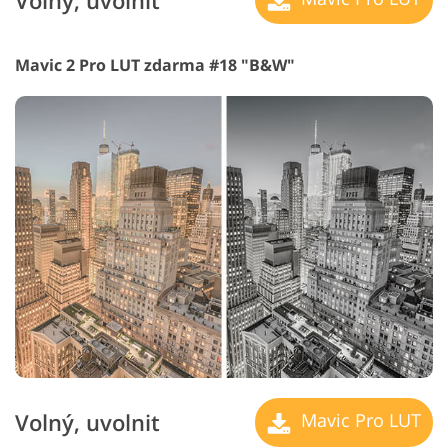
Volný, uvolnit
Mavic 2 Pro LUT zdarma #18 "B&W"
Volný, uvolnit
Mavic Pro LUT