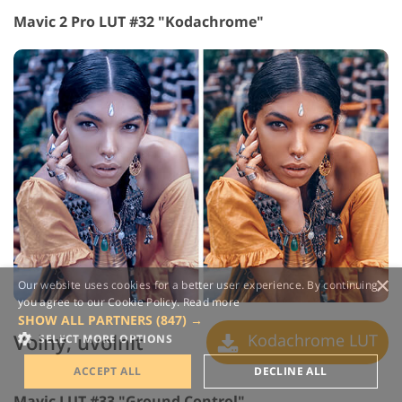
Mavic 2 Pro LUT #32 "Kodachrome"
×
Our website uses cookies for a better user experience. By continuing,
you agree to our Cookie Policy.
Read more
SHOW ALL PARTNERS
(847) →
Volný, uvolnit
Kodachrome LUT
SELECT MORE OPTIONS
ACCEPT ALL
DECLINE ALL
Mavic LUT #33 "Ground Control"