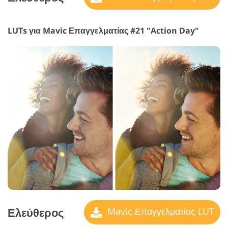
LUTs για Mavic Επαγγελματίας #21 "Action Day"
Ελεύθερος
Mavic Επαγγελματίας LUT