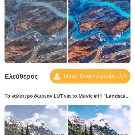
Ελεύθερος
Mavic Επαγγελματίας LUT
Το καλύτερο δωρεάν LUT για το Mavic #11 "Landscape"