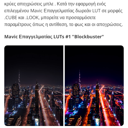
κρύες αποχρώσεις μπλε . Κατά την εφαρμογή ενός
επιλεγμένου Mavic Επαγγελματίας δωρεάν LUT σε μορφές
.CUBE και .LOOK, μπορείτε να προσαρμόσετε
παραμέτρους όπως η αντίθεση, το φως και οι αποχρώσεις.
Mavic Επαγγελματίας LUTs #1 "Blockbuster"