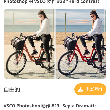
Photoshop 的 VSCO 动作 #28 "Hard Contrast"
自由的
电影动作
VSCO Photoshop 动作 #29 "Sepia Dramatic"