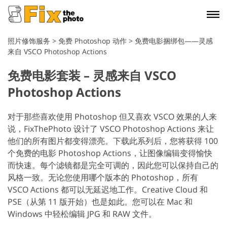
照片修饰服务
>
免费 Photoshop 动作
>
免费电影捆绑包——灵感
来自 VSCO Photoshop Actions
免费电影套装 – 灵感来自 VSCO
Photoshop Actions
对于那些喜欢使用 Photoshop 但又喜欢 VSCO 效果的人来
说，FixThePhoto 设计了 VSCO Photoshop Actions 来让
他们的所有图片都变得漂亮。下载此系列后，您将获得 100
个免费的电影 Photoshop Actions，让图像编辑变得愉快
而快速。每个滤镜都是完全可调的，因此您可以保持自己的
风格一致。无论您使用哪个版本的 Photoshop，所有
VSCO Actions 都可以无延迟地工作。Creative Cloud 和
PSE（从第 11 版开始）也是如此。您可以在 Mac 和
Windows 中轻松编辑 JPG 和 RAW 文件。