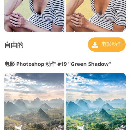
自由的
电影动作
电影 Photoshop 动作 #19 "Green Shadow"