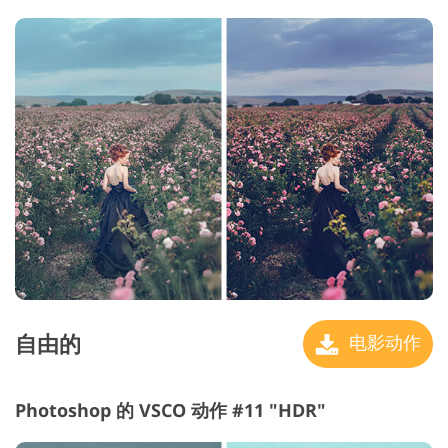
自由的
电影动作
Photoshop 的 VSCO 动作 #11 "HDR"