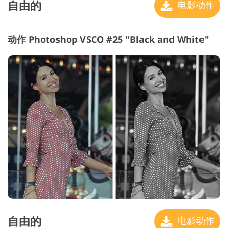
自由的
电影动作
动作 Photoshop VSCO #25 "Black and White"
自由的
电影动作