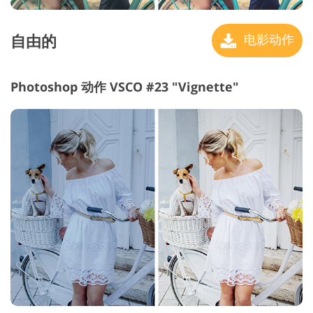
自由的
电影动作
Photoshop 动作 VSCO #23 "Vignette"