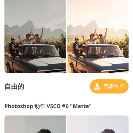
自由的
电影动作
Photoshop 动作 VSCO #6 "Matte"