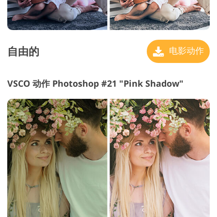
自由的
电影动作
VSCO 动作 Photoshop #21 "Pink Shadow"