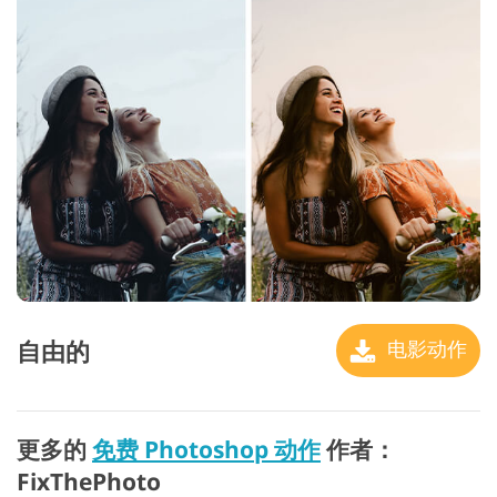
自由的
电影动作
更多的
免费 Photoshop 动作
作者：
FixThePhoto