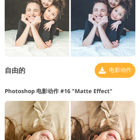
自由的
电影动作
Photoshop 电影动作 #16 "Matte Effect"