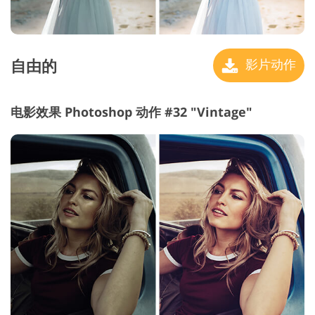
自由的
影片动作
电影效果 Photoshop 动作 #32 "Vintage"