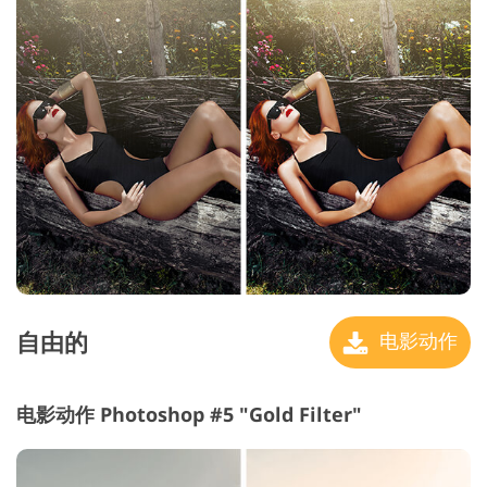
自由的
电影动作
电影动作 Photoshop #5 "Gold Filter"