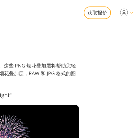
获取报价
Video
业 LUT
视频叠加
房地产照片编辑服务
。这些 PNG 烟花叠加层将帮助您轻
op 烟花叠加层，RAW 和 JPG 格式的图
ight"
照片修复服务