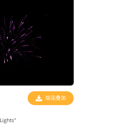
烟花叠加
ghts"