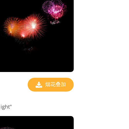
烟花叠加
ght"