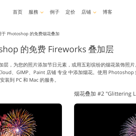
首页
服務
例子
定价
店铺
博客
Photoshop
Templates
于 Photoshop 的免费烟花叠加
shop 的免费 Fireworks 叠加层
Photoshop 动作
模板
专
Photoshop筆刷
营销模板
身体状态服务
婴儿照片修饰服务
烟花叠加层，为您的照片添加节日元素，或用五彩缤纷的烟花装饰照片
Photoshop 疊加
情人节贺卡
e Cloud、GIMP、Paint 店铺 专业 中添加烟花。使用 Photosh
Photoshop 紋理
婚礼请柬
到 PC 和 Mac 的服务。
Ps 动作 整个合集
儿童生日请柬
Ps覆盖整个收藏
烟花叠加 #2 "Glittering L
人工智能生成的服装模型
图像处理服务