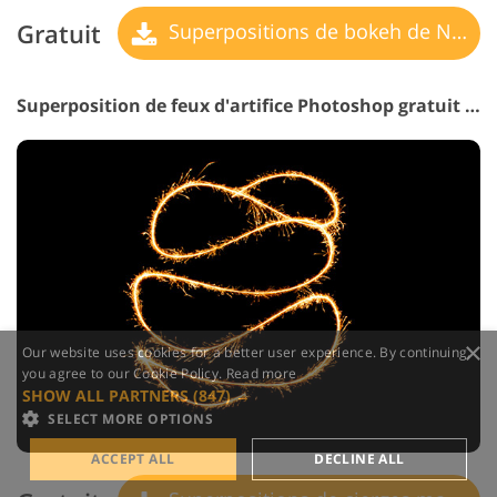
Gratuit
Superpositions de bokeh de Noël
Superposition de feux d'artifice Photoshop gratuit #32 "Sparkler"
×
Our website uses cookies for a better user experience. By continuing,
you agree to our Cookie Policy.
Read more
SHOW ALL PARTNERS
(847) →
SELECT MORE OPTIONS
ACCEPT ALL
DECLINE ALL