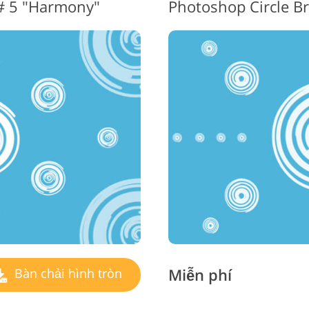
 # 5 "Harmony"
Photoshop Circle Br
Miễn phí
Bàn chải hình tròn