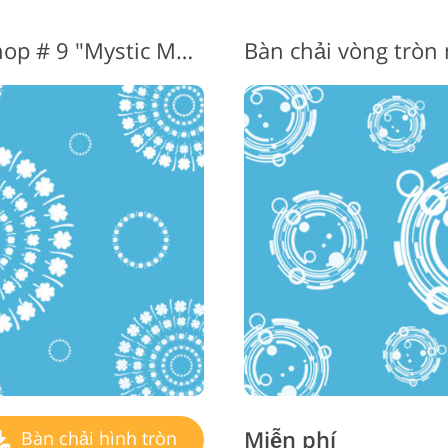
Circle Brush cho Photoshop # 9 "Mystic Mandala"
Miễn phí
Bàn chải hình tròn