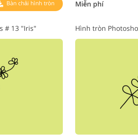
Miễn phí
Bàn chải hình tròn
 # 13 "Iris"