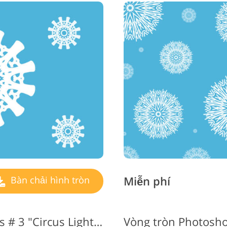
Dịch vụ sửa lại đồ trang sức
Dữ liệu Đào tạo AI
Dịch v
Miễn phí
Bàn chải hình tròn
Photoshop Circle Brushes # 3 "Circus Lights"