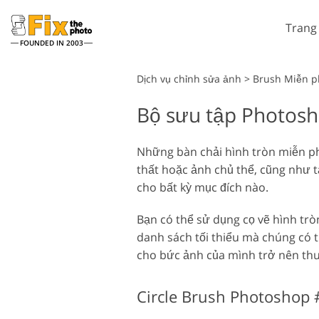
Trang
FOUNDED IN 2003
Lightroom
Dịch vụ chỉnh sửa ảnh
>
Brush Miễn p
Bộ sưu tập Photosh
Cài đặt sẵn Lightroom
Dịch vụ chỉnh sửa hình ảnh
Toàn bộ Bộ sưu tập đặt
chụp đầu
trước LR
Những bàn chải hình tròn miễn ph
thất hoặc ảnh chủ thể, cũng như 
Thỏa thuận tốt nhất
Presets
cho bất kỳ mục đích nào.
Bộ sưu tập di động
Bạn có thể sử dụng cọ vẽ hình trò
danh sách tối thiểu mà chúng có t
Dịch vụ chỉnh sửa ảnh cưới
cho bức ảnh của mình trở nên thu
Circle Brush Photoshop 