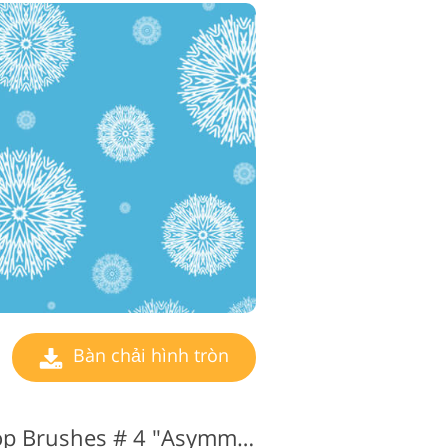
ụ chỉnh sửa video
Bàn chải hình tròn
Vòng tròn Photoshop Brushes # 4 "Asymmetry"