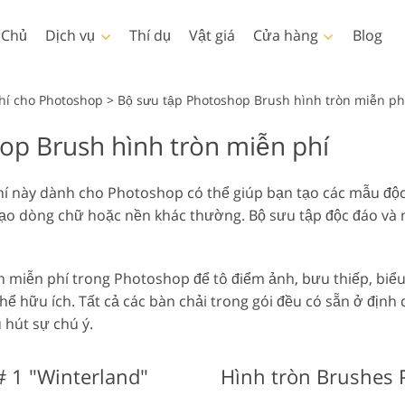
 Chủ
Dịch vụ
Thí dụ
Vật giá
Cửa hàng
Blog
Photoshop
Templates
hí cho Photoshop
>
Bộ sưu tập Photoshop Brush hình tròn miễn ph
op Brush hình tròn miễn phí
Thao tác Photoshop
Mẫu
LUT 
Dịch vụ chỉnh sửa ảnh em
Dịch vụ 
Bàn chải Photoshop
Các mẫu tiếp thị
Lớp 
Làm đẹp cơ thể Dịch vụ
bé
í này dành cho Photoshop có thể giúp bạn tạo các mẫu độc
Lớp phủ Photoshop
Thiệp ngày lễ tình nhân
tạo dòng chữ hoặc nền khác thường. Bộ sưu tập độc đáo và 
Hoạ tiết Photoshop
Thiệp mời đám cưới
Ps Actions Toàn bộ Bộ
Lời mời sinh nhật của trẻ
sưu tập
em
n miễn phí trong Photoshop để tô điểm ảnh, bưu thiếp, biểu 
Ps Overlay Toàn bộ Bộ
Mô hình quần áo được tạo
hể hữu ích. Tất cả các bàn chải trong gói đều có sẵn ở định
Dịch vụ chỉnh sửa hình ảnh
Dịch 
sưu tập
ra bằng AI
 hút sự chú ý.
# 1 "Winterland"