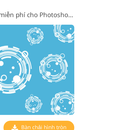
Bàn chải vòng tròn miễn phí cho Photoshop # 10 "Time Machine"
Bàn chải hình tròn