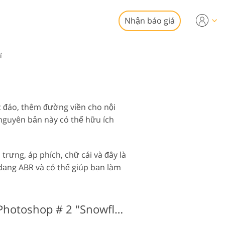
Nhận báo giá
Video
í
chuyên nghiệp
chỉnh sửa ảnh bất
phủ Video
động sản
 đáo, thêm đường viền cho nội
nguyên bản này có thể hữu ích
trưng, áp phích, chữ cái và đây là
 dạng ABR và có thể giúp bạn làm
vụ phục hồi ảnh
Hình tròn Brushes Photoshop # 2 "Snowflakes"