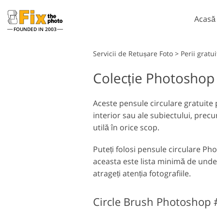
Acasă
FOUNDED IN 2003
Lightroom
Servicii de Retușare Foto
>
Perii grat
Colecție Photoshop 
Presetări Lightroom
Ac
Întreaga colecție
Pe
Servicii de retușare la cap
presetată LR
Aceste pensule circulare gratuite 
Su
interior sau ale subiectului, precu
Cea mai buna afacere
Te
Presets
utilă în orice scop.
Ps 
Colecția mobilă
Ps
Puteți folosi pensule circulare Pho
în
Servicii de editare foto de
aceasta este lista minimă de unde 
nuntă
atrageți atenția fotografiile.
Circle Brush Photoshop 