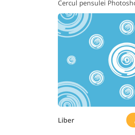
Cercul pensulei Photos
Liber