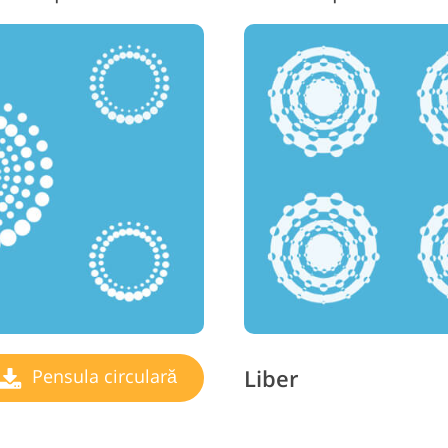
Liber
Pensula circulară