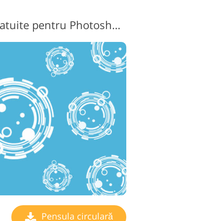
Pensule circulare gratuite pentru Photoshop # 10 "Time Machine"
Pensula circulară