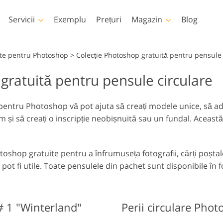
Servicii
Exemplu
Prețuri
Magazin
Blog
Photoshop
Templates
uite pentru Photoshop
>
Colecție Photoshop gratuită pentru pensule 
gratuită pentru pensule circulare
țiuni Photoshop
Șabloane
LUT-ur
Servicii 
rii Photoshop
Șabloane de marketing
Suprap
Retușare corp Servicii
Pat Foto Retușarea Servicii
im
pentru Photoshop vă pot ajuta să creați modele unice, să adă
prapuneri Photoshop
Carduri de Ziua
m și să creați o inscripție neobișnuită sau un fundal. Această 
Îndrăgostiților
xturi Photoshop
Invitatii de nunta
Acțiuni Colecții întregi
Invitație de ziua de
 Suprapune colecții
toshop gratuite pentru a înfrumuseța fotografii, cărți poștale,
naștere a copiilor
tregi
Modele generate de
Servicii de manipulare a
pot fi utile. Toate pensulele din pachet sunt disponibile în 
inteligență artificială
Foto Rest
imaginilor
pentru îmbrăcăminte
# 1 "Winterland"
Perii circulare Pho