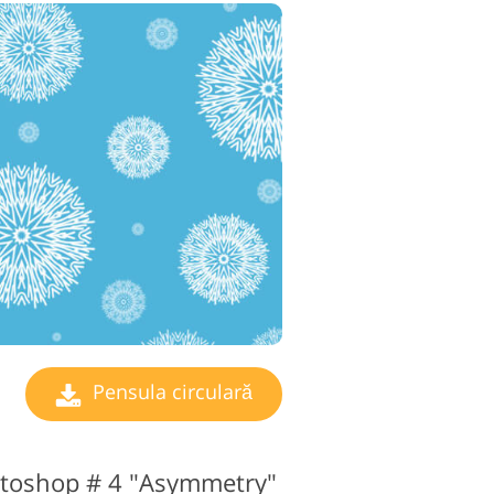
de editare video
Pensula circulară
otoshop # 4 "Asymmetry"