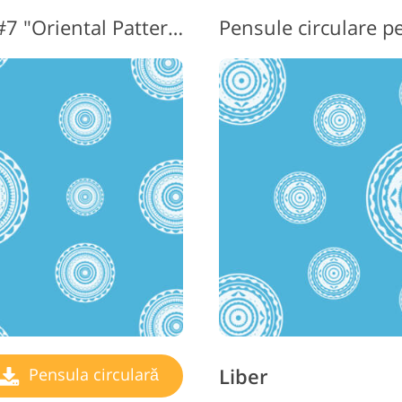
Brush Circle Photoshop #7 "Oriental Patterns"
Liber
Pensula circulară