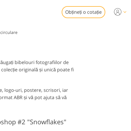
Obțineți o cotație
Video
circulare
i profesionale
de editare foto
uneri video
obiliare
ugați bibelouri fotografiilor de
colecție originală și unică poate fi
 logo-uri, postere, scrisori, iar
format ABR și vă pot ajuta să vă
aurare Servicii
toshop #2 "Snowflakes"