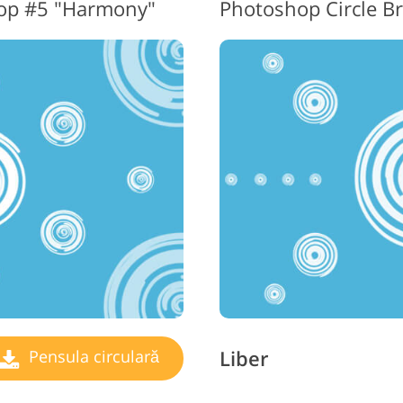
hop #5 "Harmony"
Photoshop Circle B
Liber
Pensula circulară