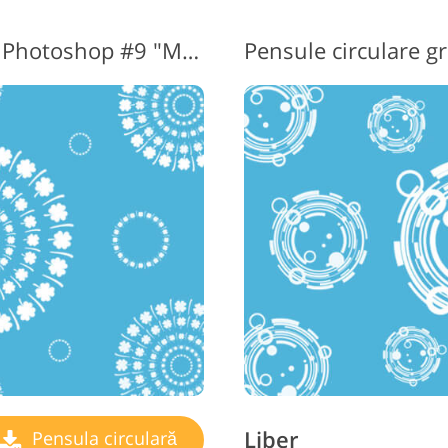
Pensula circulară pentru Photoshop #9 "Mystic Mandala"
Liber
Pensula circulară