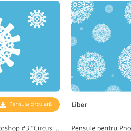
ijuterii Retușând Servicii
Date de Antrenament AI
Servicii 
Liber
Pensula circulară
Pensule pentru cerc Photoshop #3 "Circus Lights"
Pensule pentru Ph