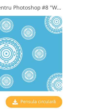
Pensule circulare pentru Photoshop #8 "World Pillars"
Pensula circulară