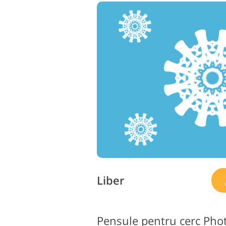
Retusarea produsului
B
Servicii
Liber