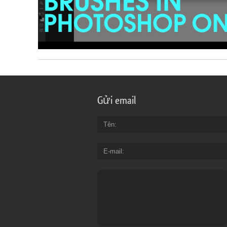
Gửi email
Tên
E-mail