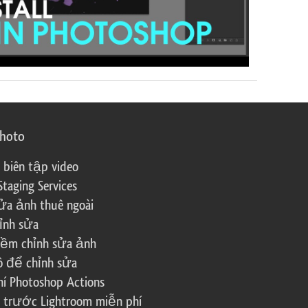
photo
 biên tập video
Staging Services
ửa ảnh thuê ngoài
ỉnh sửa
ềm chỉnh sửa ảnh
ô để chỉnh sửa
í Photoshop Actions
 trước Lightroom miễn phí