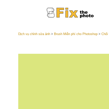
Dịch vụ chỉnh sửa ảnh
>
Brush Miễn phí cho Photoshop
>
Chổi 
Cài đặt 
Toàn bộ 
Dịch vụ c
trước L
Thỏa thu
Presets
Bộ sưu t
Dịch vụ c