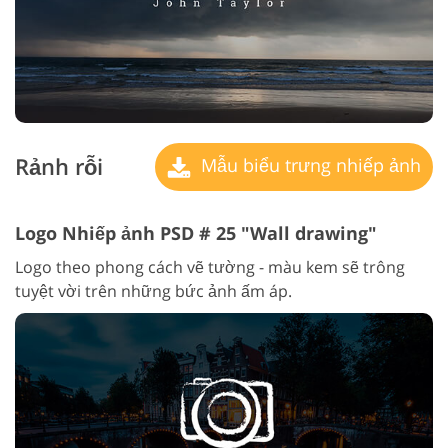
Rảnh rỗi
Mẫu biểu trưng nhiếp ảnh
Logo Nhiếp ảnh PSD # 25 "Wall drawing"
Logo theo phong cách vẽ tường - màu kem sẽ trông
tuyệt vời trên những bức ảnh ấm áp.