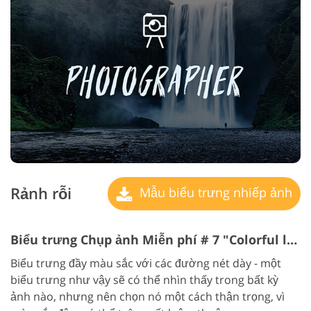
Rảnh rỗi
Mẫu biểu trưng nhiếp ảnh
Biểu trưng Chụp ảnh Miễn phí # 7 "Colorful logo"
Biểu trưng đầy màu sắc với các đường nét dày - một
biểu trưng như vậy sẽ có thể nhìn thấy trong bất kỳ
ảnh nào, nhưng nên chọn nó một cách thận trọng, vì