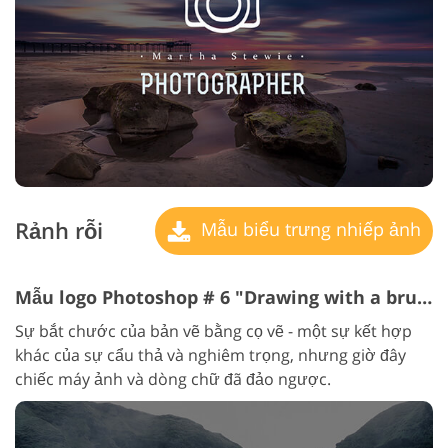
Rảnh rỗi
Mẫu biểu trưng nhiếp ảnh
Mẫu logo Photoshop # 6 "Drawing with a brush"
Sự bắt chước của bản vẽ bằng cọ vẽ - một sự kết hợp
khác của sự cẩu thả và nghiêm trọng, nhưng giờ đây
chiếc máy ảnh và dòng chữ đã đảo ngược.