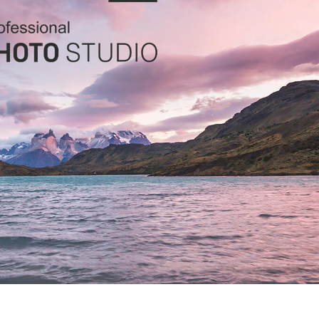
hỉnh sửa sản phẩm
Dịch vụ sửa lại đồ trang sức
Dữ liệu Đào tạo 