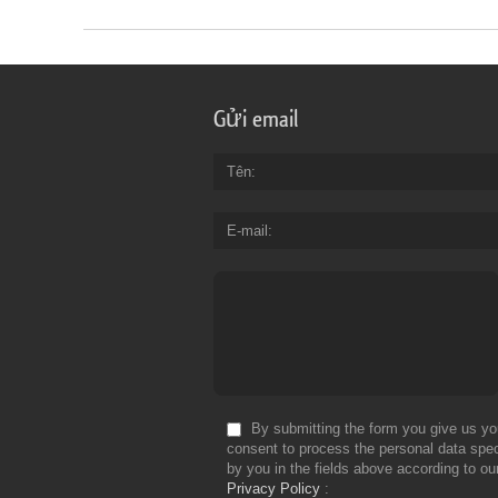
Gửi email
Tên
E-mail
By submitting the form you give us yo
consent to process the personal data spec
by you in the fields above according to ou
Privacy Policy