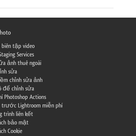
photo
 biên tập video
Staging Services
ửa ảnh thuê ngoài
ỉnh sửa
ềm chỉnh sửa ảnh
ô để chỉnh sửa
í Photoshop Actions
 trước Lightroom miễn phí
trình liên kết
sách bảo mật
ách Cookie