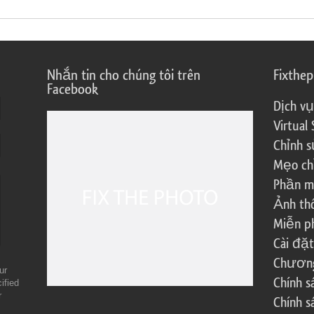
Nhắn tin cho chúng tôi trên
Fixthe
Facebook
Dịch vụ
Virtual 
Chỉnh s
Mẹo ch
Phần m
Ảnh th
Miễn ph
Cài đặt
Chương 
ur
Chính 
ified
r
Chính s