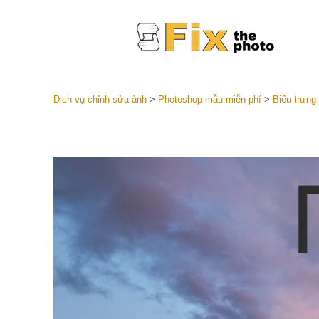
Dịch vụ chỉnh sửa ảnh
>
Photoshop mẫu miễn phí
>
Biểu trưng
Cài đặt 
Toàn bộ 
Dịch vụ c
trước L
Thỏa thu
Presets
Bộ sưu t
Dịch vụ c