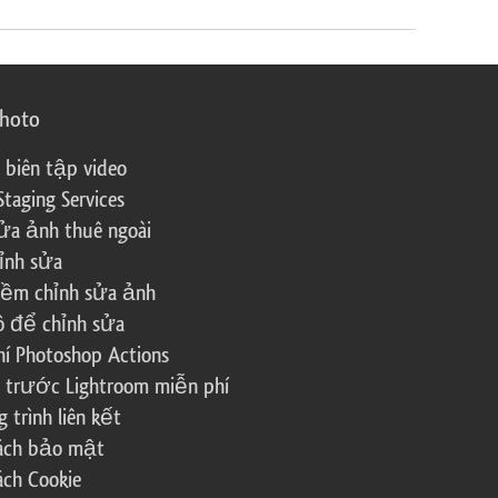
photo
 biên tập video
Staging Services
ửa ảnh thuê ngoài
ỉnh sửa
ềm chỉnh sửa ảnh
ô để chỉnh sửa
í Photoshop Actions
 trước Lightroom miễn phí
trình liên kết
sách bảo mật
ách Cookie