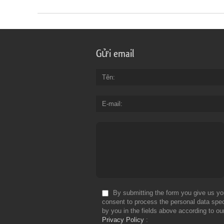
Gửi email
Tên
E-mail
By submitting the form you give us yo
consent to process the personal data spec
by you in the fields above according to ou
Privacy Policy