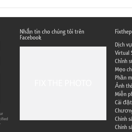
Nhắn tin cho chúng tôi trên
Fixthe
Facebook
Dịch vụ
Virtual 
Chỉnh s
Mẹo ch
Phần m
Ảnh th
Miễn ph
Cài đặt
Chương 
ur
Chính 
ified
r
Chính s