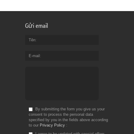
Gửi email
Tên
E-mail
By submitting the form you give us your
consent to process the personal data
specified by you in the fields above according
to our
Privacy Policy
I agree to be updated with special offers