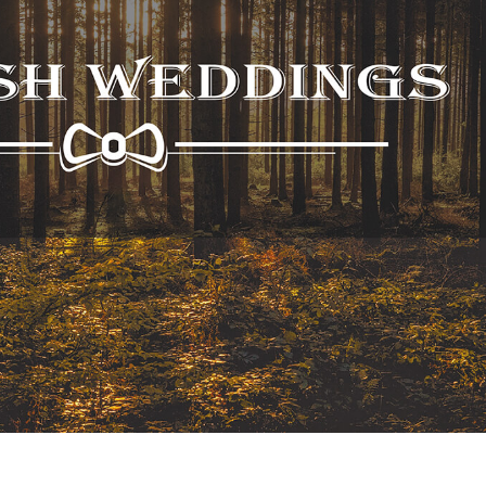
hỉnh sửa sản phẩm
Dịch vụ sửa lại đồ trang sức
Dữ liệu Đào tạo 