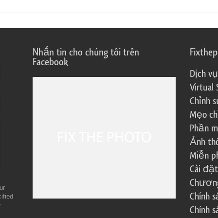
Nhắn tin cho chúng tôi trên
Fixthe
Facebook
Dịch vụ
Virtual 
Chỉnh s
Mẹo ch
Phần m
Ảnh th
Miễn ph
Cài đặt
Chương 
ur
Chính 
ified
r
Chính s