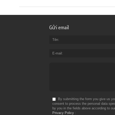
Gửi email
Tên
E-mail
By submitting the form you give us yo
consent to process the personal data spec
by you in the fields above according to ou
Privacy Policy