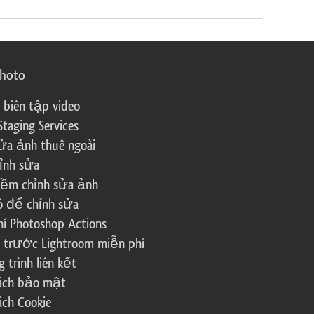
photo
 biên tập video
Staging Services
ửa ảnh thuê ngoài
ỉnh sửa
ềm chỉnh sửa ảnh
ô để chỉnh sửa
í Photoshop Actions
 trước Lightroom miễn phí
trình liên kết
sách bảo mật
ách Cookie