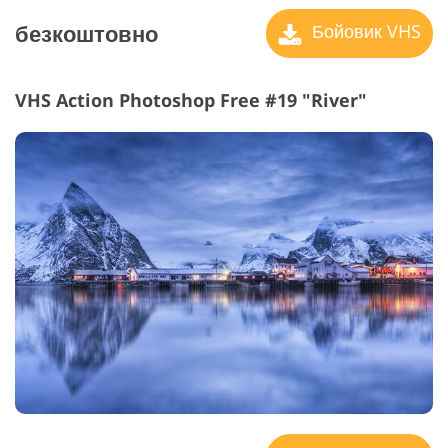
безкоштовно
Бойовик VHS
VHS Action Photoshop Free #19 "River"