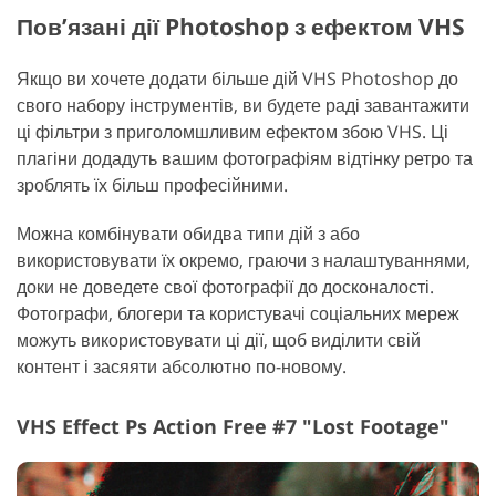
Пов’язані дії Photoshop з ефектом VHS
Якщо ви хочете додати більше дій VHS Photoshop до
свого набору інструментів, ви будете раді завантажити
ці фільтри з приголомшливим ефектом збою VHS. Ці
плагіни додадуть вашим фотографіям відтінку ретро та
зроблять їх більш професійними.
Можна комбінувати обидва типи дій з або
використовувати їх окремо, граючи з налаштуваннями,
доки не доведете свої фотографії до досконалості.
Фотографи, блогери та користувачі соціальних мереж
можуть використовувати ці дії, щоб виділити свій
контент і засяяти абсолютно по-новому.
VHS Effect Ps Action Free #7 "Lost Footage"