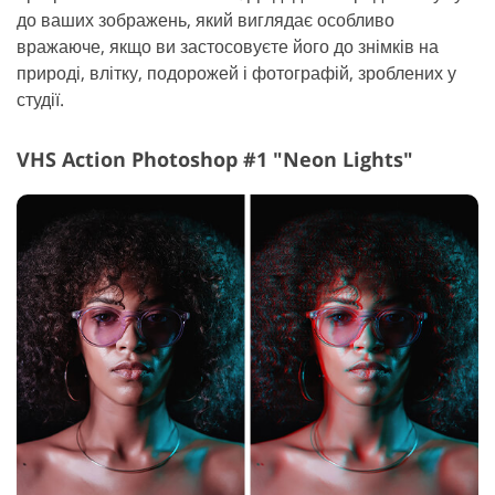
до ваших зображень, який виглядає особливо
вражаюче, якщо ви застосовуєте його до знімків на
природі, влітку, подорожей і фотографій, зроблених у
студії.
VHS Action Photoshop #1 "Neon Lights"