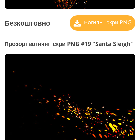
Безкоштовно
Вогняні іскри PNG
Прозорі вогняні іскри PNG #19 "Santa Sleigh"