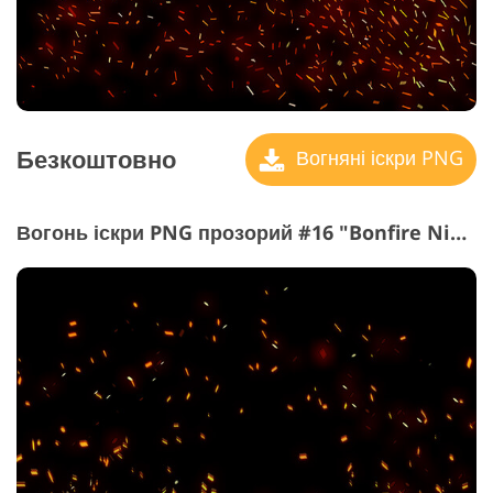
Безкоштовно
Вогняні іскри PNG
Вогонь іскри PNG прозорий #16 "Bonfire Night"