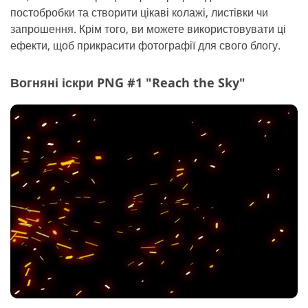
постобробки та створити цікаві колажі, листівки чи
запрошення. Крім того, ви можете використовувати ці
ефекти, щоб прикрасити фотографії для свого блогу.
Вогняні іскри PNG #1 "Reach the Sky"