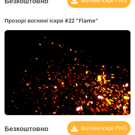
Безкоштовно
Вогняні іскри PNG
Прозорі вогняні іскри #22 "Flame"
Безкоштовно
Вогняні іскри PNG