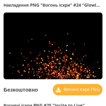
Накладення PNG "Вогонь іскри" #24 "Glowing Atoms"
Безкоштовно
Вогняні іскри PNG
Вогняні іскри PNG #25 "Incite to Live"