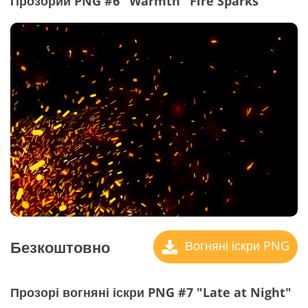
Прозорий PNG #6 "Warmth" Fire Sparks
Безкоштовно
Вогняні іскри PNG
Прозорі вогняні іскри PNG #7 "Late at Night"