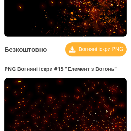
Безкоштовно
Вогняні іскри PNG
PNG Вогняні іскри #15 "Елемент з Вогонь"