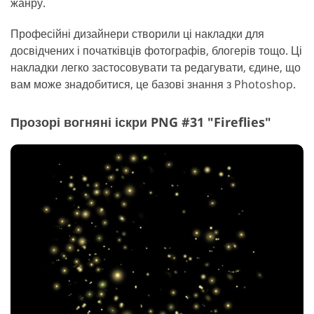
жанру.
Професійні дизайнери створили ці накладки для
досвідчених і початківців фотографів, блогерів тощо. Ці
накладки легко застосовувати та редагувати, єдине, що
вам може знадобитися, це базові знання з Photoshop.
Прозорі вогняні іскри PNG #31 "Fireflies"