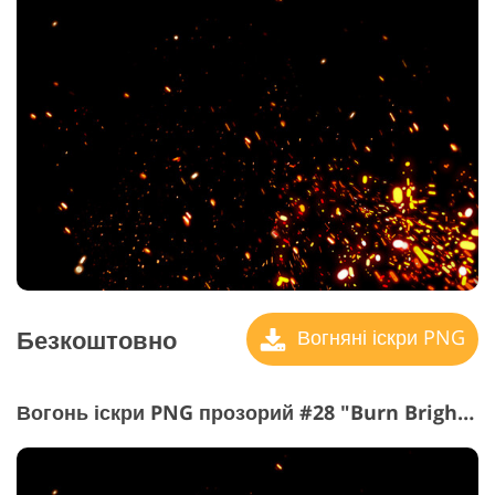
Безкоштовно
Вогняні іскри PNG
Вогонь іскри PNG прозорий #28 "Burn Brightly"