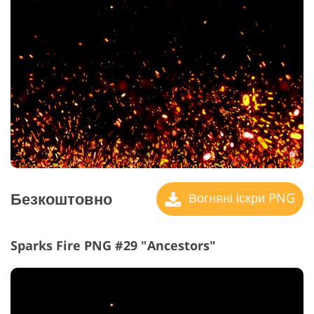
Безкоштовно
Вогняні іскри PNG
Sparks Fire PNG #29 "Ancestors"