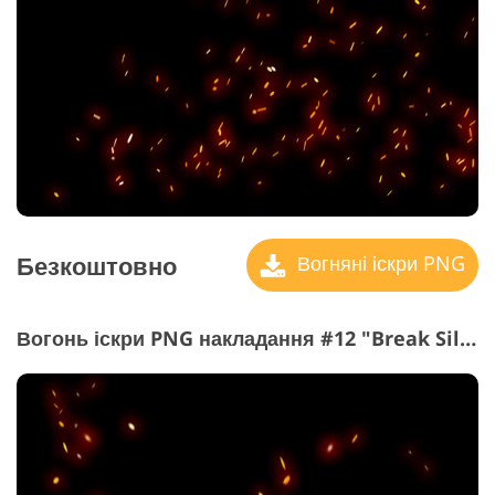
Безкоштовно
Вогняні іскри PNG
Вогонь іскри PNG накладання #12 "Break Silence"