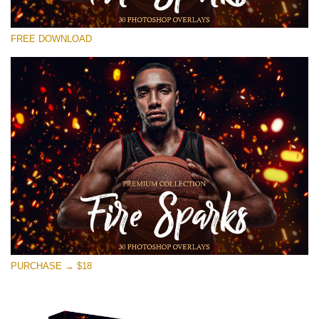
Please select
FREE DOWNLOAD
Free Ps Overlay #16
Small 800*533px
Fire Sparks
(30 Overlays)
Large 6000*4000px
Sky Boundless
(347 Overlays)
Large 6000*4000px
Entire Collection
PURCHASE → $18
(1783 Overlays)
Large 6000*4000px