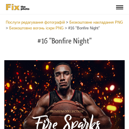
Послуги редагування фотографій
>
Безкоштовне накладання PNG
>
Безкоштовно вогонь іскри PNG
>
#16 "Bonfire Night"
#16 "Bonfire Night"
Do
Fr