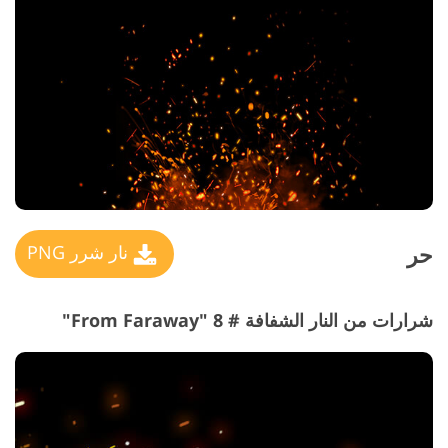
حر
نار شرر PNG
شرارات من النار الشفافة # 8 "From Faraway"