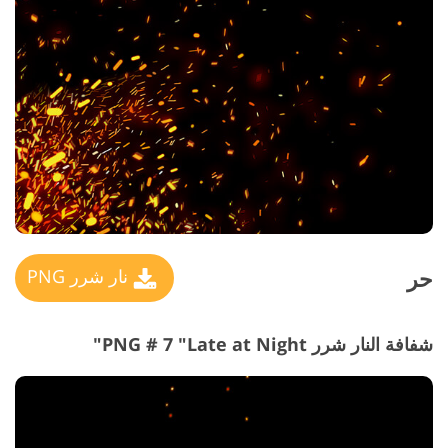
حر
نار شرر PNG
شفافة النار شرر PNG # 7 "Late at Night"