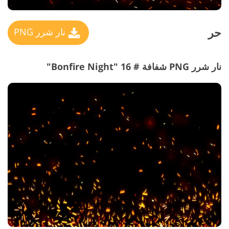
حر
نار شرر PNG
نار شرر PNG شفافة # 16 "Bonfire Night"