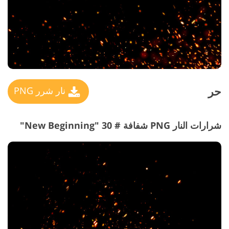
حر
نار شرر PNG
شرارات النار PNG شفافة # 30 "New Beginning"