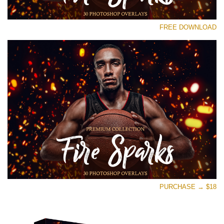
رجاء اختر
FREE DOWNLOAD
Free Photoshop Overlay #17
Small 800*533px
Fire Sparks
(30 Overlays)
Large 6000*4000px
Sunlight Collection
(290 Overlays)
Large 6000*4000px
Entire Collection
PURCHASE → $18
(1783 Overlays)
Large 6000*4000px