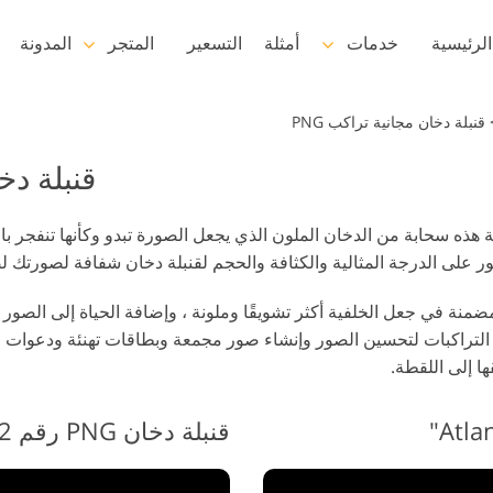
لرئيسية
خدمات
أمثلة
التسعير
المتجر
المدونة
Lightroom
قنبلة دخان مجانية تراكب PNG
قنبلة دخا
إعدادات Lightroom المسبقة
مجموعات LR مسبقة الضبط
خدمات إعادة لمس الرأس
بأكملها
 الدخان الملونة هذه سحابة من الدخان الملون الذي يجعل الصورة تبدو وكأنها تنفجر
ور على الدرجة المثالية والكثافة والحجم لقنبلة دخان شفافة لصورتك لض
أفضل الإعدادات المسبقة
للصفقة
الدخانية المضمنة في جعل الخلفية أكثر تشويقًا وملونة ، وإضافة الحياة إلى الصو
مجموعة المحمول
ه التراكبات لتحسين الصور وإنشاء صور مجمعة وبطاقات تهنئة ودعوات و
ا إلى اللقطة.
خدمات تحرير صور الزفاف
قنبلة دخان PNG رقم 2 "Lost Continent"