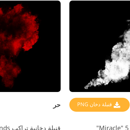
حر
قنبلة دخان PNG
قنبلة دخانية تراكب PNG # 6 "Winds من Desert"