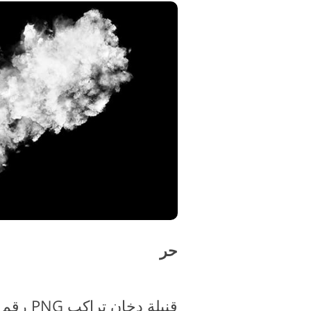
حر
قنبلة دخان تراكب PNG رقم 5 "Miracle"