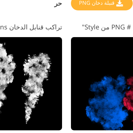
حر
قنبلة دخان PNG