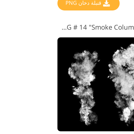
قنبلة دخان PNG
تراكب قنابل الدخان PNG # 14 "Smoke Columns"