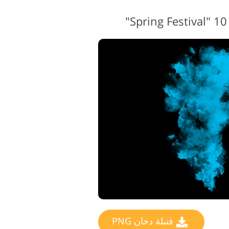
قنبلة دخان PNG