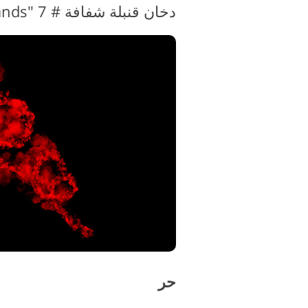
دخان قنبلة شفافة # 7 "Baghdad Sands"
حر