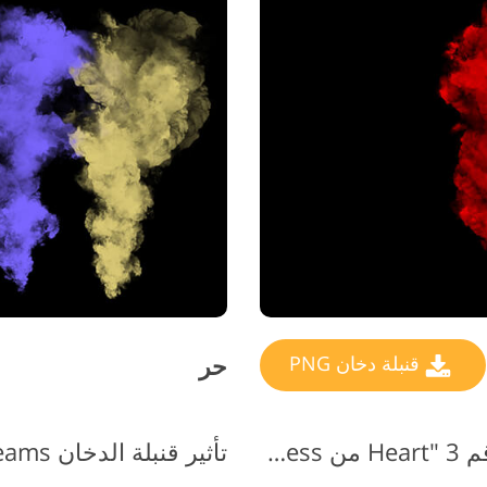
تنقيح المنتجات
حر
قنبلة دخان PNG
قنبلة الدخان الملونة PNG رقم 3 "Heart من Darkness"
تأثير قنبلة الدخان PNG # 4 "Scarlet Dreams"