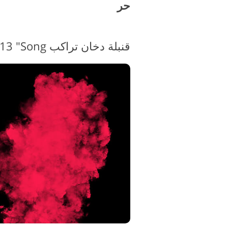
حر
قنبلة دخان تراكب PNG # 13 "Song من Style"