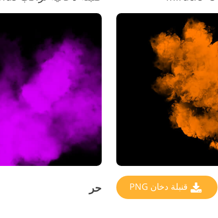
حر
قنبلة دخان PNG