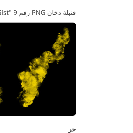
قنبلة دخان PNG رقم 9 "Gist من Mystery"
حر