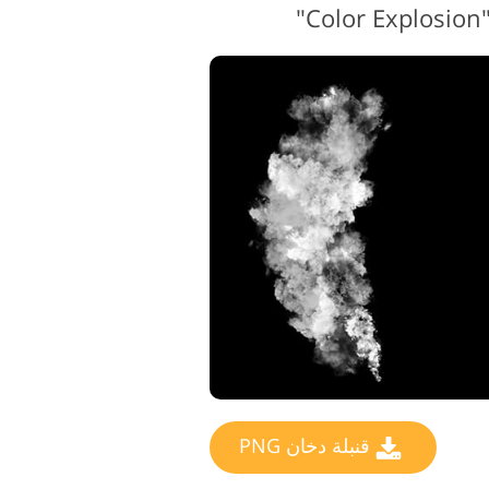
قنبلة دخان PNG