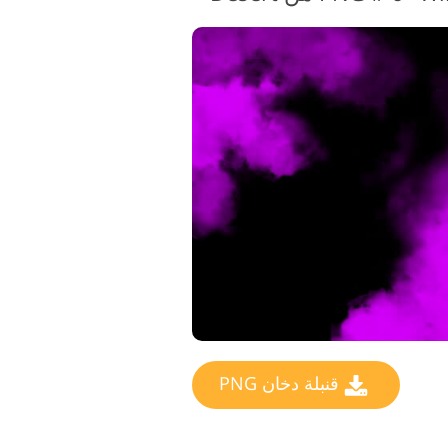
قنبلة دخان PNG