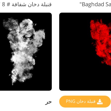
قنبلة دخان شفافة # 8 "Color Explosion"
حر
قنبلة دخان PNG