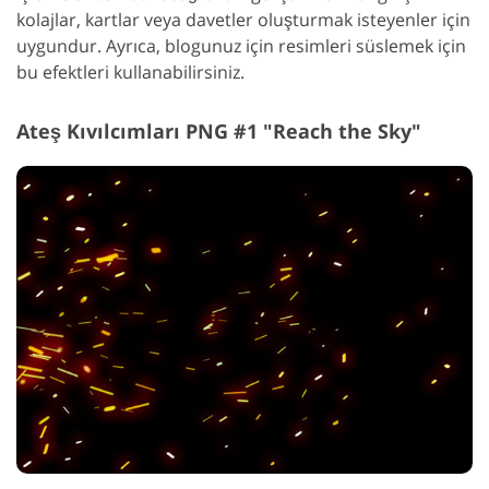
kolajlar, kartlar veya davetler oluşturmak isteyenler için
uygundur. Ayrıca, blogunuz için resimleri süslemek için
bu efektleri kullanabilirsiniz.
Ateş Kıvılcımları PNG #1 "Reach the Sky"