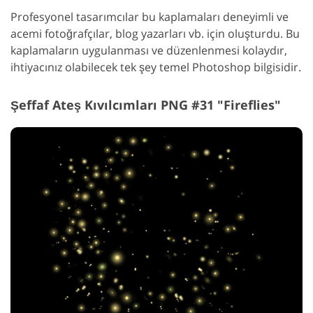
Profesyonel tasarımcılar bu kaplamaları deneyimli ve
acemi fotoğrafçılar, blog yazarları vb. için oluşturdu. Bu
kaplamaların uygulanması ve düzenlenmesi kolaydır,
ihtiyacınız olabilecek tek şey temel Photoshop bilgisidir.
Şeffaf Ateş Kıvılcımları PNG #31 "Fireflies"