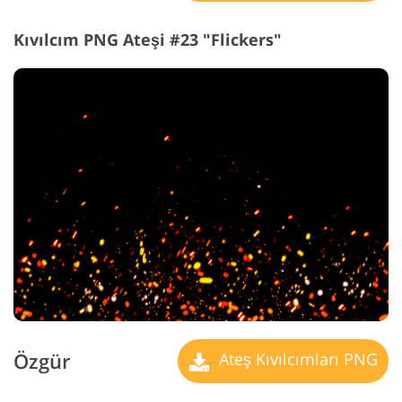
Kıvılcım PNG Ateşi #23 "Flickers"
Özgür
Ateş Kıvılcımları PNG