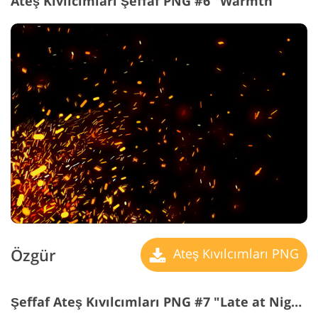
Ateş Kıvılcımları Şeffaf PNG #6 "Warmth"
Özgür
Ateş Kıvılcımları PNG
Şeffaf Ateş Kıvılcımları PNG #7 "Late at Night"