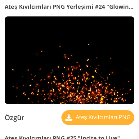
Ateş Kıvılcımları PNG Yerleşimi #24 "Glowing Atoms"
Özgür
Ateş Kıvılcımları PNG
Ateş Kıvılcımları PNG #25 "Incite to Live"