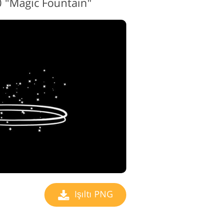
10 "Magic Fountain"
Işıltı PNG