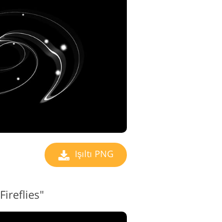
o Düzenleme
izmetleri
Işıltı PNG
Fireflies"