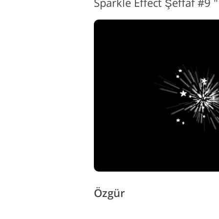
Sparkle Effect Şeffaf #9 
Özgür