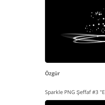
Ürün Rötuş Hizmetleri
M
Özgür
Sparkle PNG Şeffaf #3 "