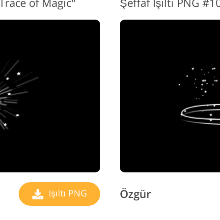
"Trace of Magic"
Şeffaf Işıltı PNG #
Özgür
Işıltı PNG