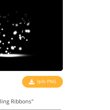
Işıltı PNG
kling Ribbons"