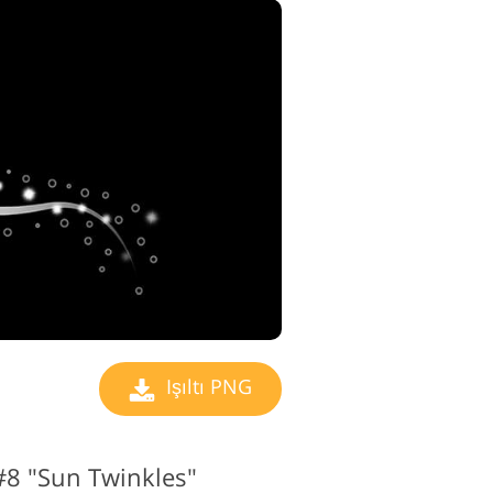
Işıltı PNG
#8 "Sun Twinkles"