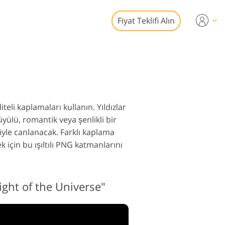
Fiyat Teklifi Alın
Video
syonel LUT
toğraf Düzenleme
 Yer Paylaşımları
izmetleri
eli kaplamaları kullanın. Yıldızlar
üyülü, romantik veya şenlikli bir
riyle canlanacak. Farklı kaplama
k için bu ışıltılı PNG katmanlarını
af Restorasyon
izmetleri
ight of the Universe"