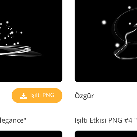
Vide
ücevher Rötuş Hizmetleri
AI Eğitim Verileri
H
Özgür
Işıltı PNG
Elegance"
Işıltı Etkisi PNG #4 "