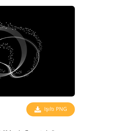
Işıltı PNG