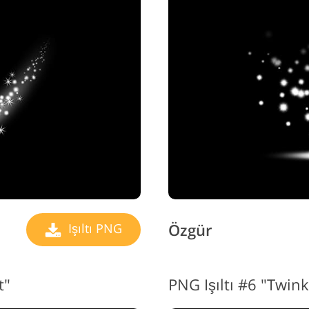
Özgür
Işıltı PNG
t"
PNG Işıltı #6 "Twin