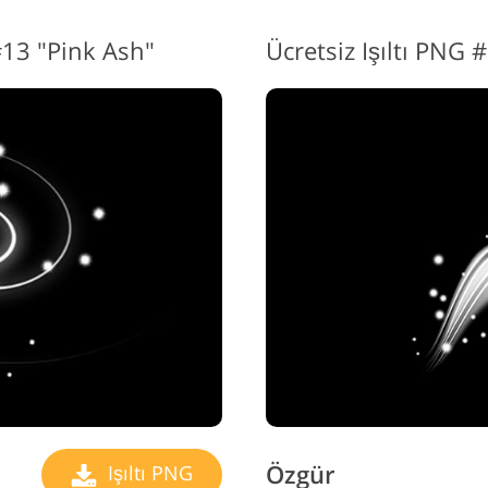
#13 "Pink Ash"
Ücretsiz Işıltı PNG #
Özgür
Işıltı PNG