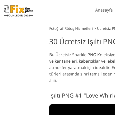
Anasayfa
FOUNDED IN 2003
Lightroom
Fotoğraf Rötuş Hizmetleri
>
Ücretsiz P
30 Ücretsiz Işıltı PN
Lightroom Ön Ayarları
P
Tüm LR Hazır Ayar
P
Headshot Rötuş Hizmetleri
Koleksiyonları
Bu Ücretsiz Sparkle PNG Koleksiyonu
P
ve kar taneleri, kabarcıklar ve leke
En İyi Anlaşma Ön
P
Ayarları
atmosfer yaratmak için idealdir. En
P
türleri arasında sihri temsil eden 
Mobil Koleksiyon
K
alın.
P
Düğün Fotoğraf Düzenleme
K
Hizmetleri
Işıltı PNG #1 "Love Whir