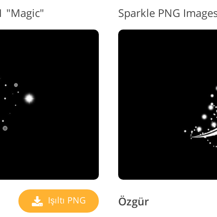
11 "Magic"
Sparkle PNG Images
Özgür
Işıltı PNG