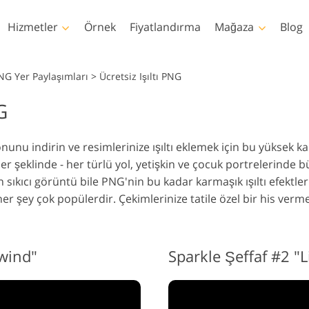
Hizmetler
Örnek
Fiyatlandırma
Mağaza
Blog
Photoshop
Templates
NG Yer Paylaşımları
>
Ücretsiz Işıltı PNG
G
hotoshop Eylemleri
Şablonlar
Profe
Vücut Rötuşlama
Bebek Fotoğraf Rötuş
Emlak Fo
hotoshop Fırçaları
Pazarlama şablonları
Video
Hizmetleri
Hizmetleri
H
nu indirin ve resimlerinize ışıltı eklemek için bu yüksek kalit
hotoshop Kaplamaları
Sevgililer Günü Kartları
ler şeklinde - her türlü yol, yetişkin ve çocuk portrelerinde b
hotoshop Dokuları
Düğün davetiyeleri
 sıkıcı görüntü bile PNG'nin bu kadar karmaşık ışıltı efektle
s Actions Tüm
Çocukların doğum günü
her şey çok popülerdir. Çekimlerinize tatile özel bir his verme
oleksiyonlar
davetiyesi
s Bindirmeleri Tüm
Giysiler için Yapay Zeka
İmaj Manipülasyon
Fotoğr
Tarafından Oluşturulan
oleksiyonlar
Hizmetleri
H
Modeller
lwind"
Sparkle Şeffaf #2 "L