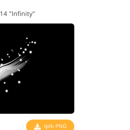
14 "Infinity"
Işıltı PNG