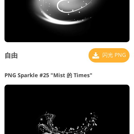
自由
闪光 PNG
PNG Sparkle #25 "Mist 的 Times"