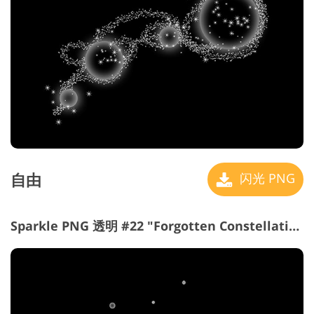
自由
闪光 PNG
Sparkle PNG 透明 #22 "Forgotten Constellations"