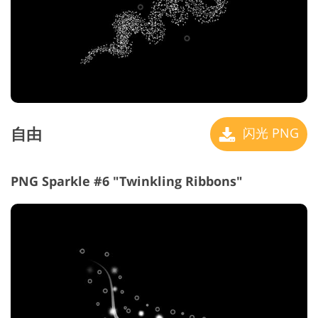
自由
闪光 PNG
PNG Sparkle #6 "Twinkling Ribbons"