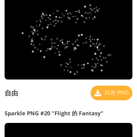
自由
闪光 PNG
Sparkle PNG #20 "Flight 的 Fantasy"