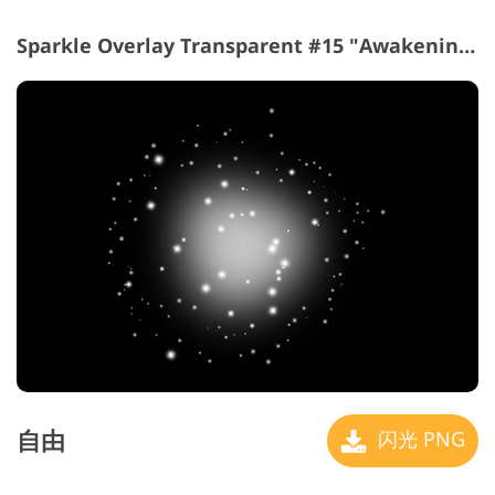
Sparkle Overlay Transparent #15 "Awakening"
自由
闪光 PNG