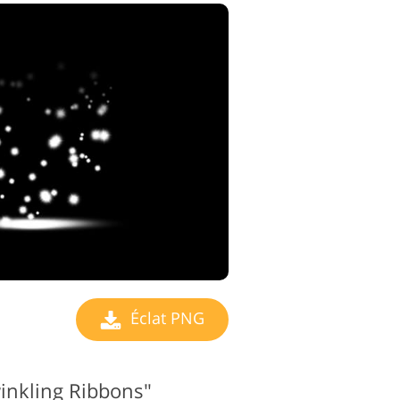
Éclat PNG
inkling Ribbons"