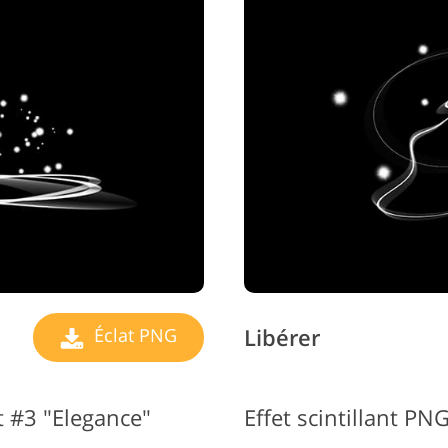
Services de retouche de
Données d'Entraînement IA
Services 
bijoux
Libérer
Éclat PNG
 #3 "Elegance"
Effet scintillant PNG