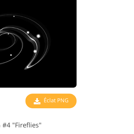
de montage vidéo
Éclat PNG
 #4 "Fireflies"