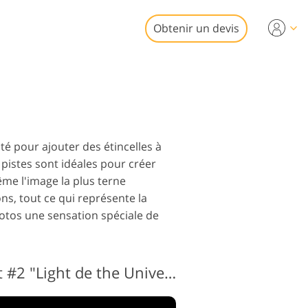
Obtenir un devis
Video
ofessionnelles
e retouche photo
ositions vidéo
mobilière
té pour ajouter des étincelles à
 pistes sont idéales pour créer
me l'image la plus terne
ns, tout ce qui représente la
otos une sensation spéciale de
de restauration
photo
Sparkle Transparent #2 "Light de the Universe"