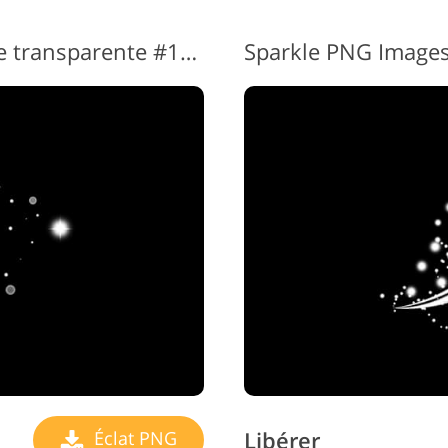
Superposition scintillante transparente #11 "Magic"
Sparkle PNG Images
Libérer
Éclat PNG