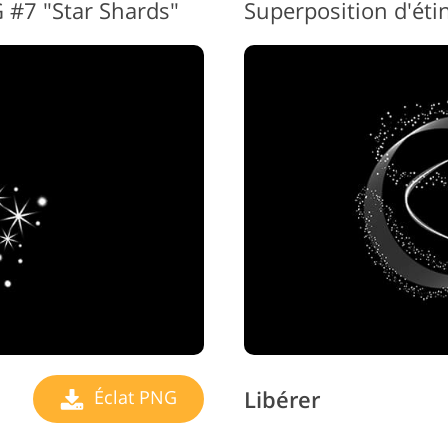
 #7 "Star Shards"
Libérer
Éclat PNG