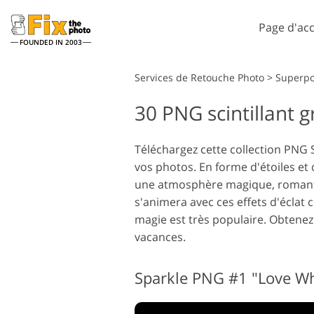
Page d'acc
FOUNDED IN 2003
Lightroom
Services de Retouche Photo
>
Superpo
30 PNG scintillant g
Préréglages Lightroom
Ac
Collections complètes de
Pi
Services de retouche photo
Se
préréglages LR
Téléchargez cette collection PNG S
Su
vos photos. En forme d'étoiles et 
Meilleures offres
Ph
prédéfinies
une atmosphère magique, romantiqu
Te
s'animera avec ces effets d'éclat 
Collecte mobile
Ps
magie est très populaire. Obtenez
en
Services de Retouche Photo
vacances.
Ps
de Mariage
co
Sparkle PNG #1 "Love Wh