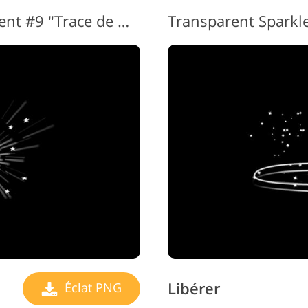
Effet Scintillant Transparent #9 "Trace de Magic"
Libérer
Éclat PNG