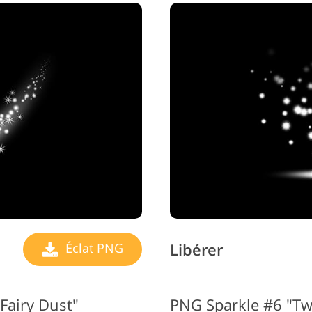
Libérer
Éclat PNG
Fairy Dust"
PNG Sparkle #6 "Tw