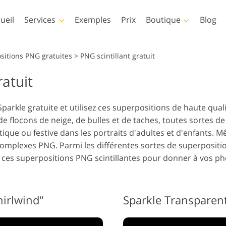
ueil
Services
Exemples
Prix
Boutique
Blog
Photoshop
Templates
sitions PNG gratuites
>
PNG scintillant gratuit
ratuit
tions Photoshop
Modèles
LUT pr
Services de retouche photo
Services d
nceaux Photoshop
Modèles de marketing
Superp
rvices Retouche du corps
pour bébé
im
parkle gratuite et utilisez ces superpositions de haute quali
perpositions
Cartes de Saint Valentin
de flocons de neige, de bulles et de taches, toutes sortes de
otoshop
Invitations de mariage
e ou festive dans les portraits d'adultes et d'enfants. Mê
xtures Photoshop
Invitation d'anniversaire
complexes PNG. Parmi les différentes sortes de superpositio
 Actions Collections
pour enfants
 ces superpositions PNG scintillantes pour donner à vos ph
tières
Modèles de vêtements
Services de manipulation
Services 
 superpose des
générés par l'IA
d'images
llections entières
irlwind"