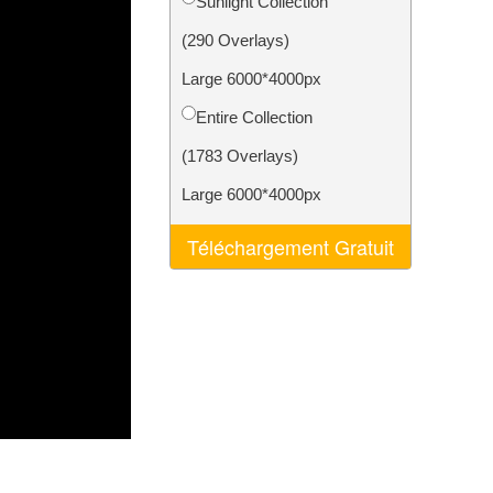
Sunlight Collection
nt IA
Video Editing Services
(290 Overlays)
Large 6000*4000px
Entire Collection
(1783 Overlays)
Large 6000*4000px
Téléchargement Gratuit