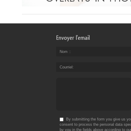
Envoyer l'email
Nom :
Courriel
By submitting the form you give us yo
consent to process the personal data spec
by you in the fields above according to ou