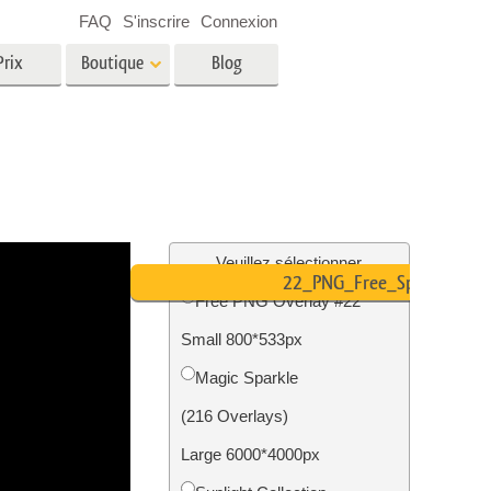
FAQ
S'inscrire
Connexion
Prix
Boutique
Blog
es
Video
LUT professionnelles
Superpositions vidéo
oto pour
Services de retouche photo
immobilière
in
Veuillez sélectionner
22_PNG_Free_Sparkle
Free PNG Overlay #22
e
Small 800*533px
tion
Services de restauration photo
Magic Sparkle
(216 Overlays)
Large 6000*4000px