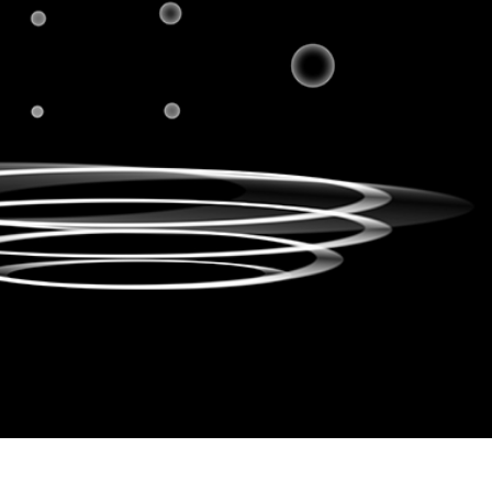
 retouche de produits
Services de retouche de bijoux
Données d'Entraîneme