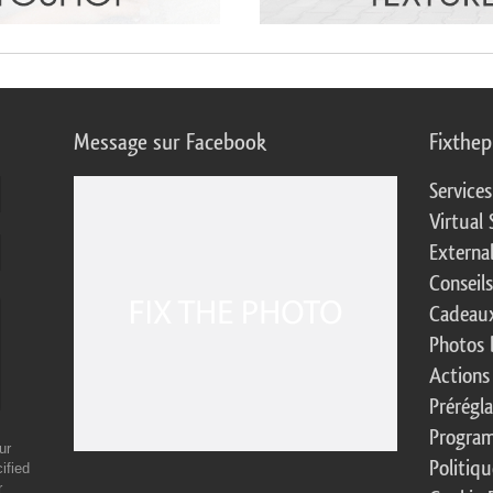
Message sur Facebook
Fixthe
Service
Virtual 
Externa
Conseil
Cadeaux
Photos 
Actions
Prérégl
Program
ur
Politiqu
ified
r