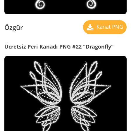
Özgür
Kanat PNG
Ücretsiz Peri Kanadı PNG #22 "Dragonfly"