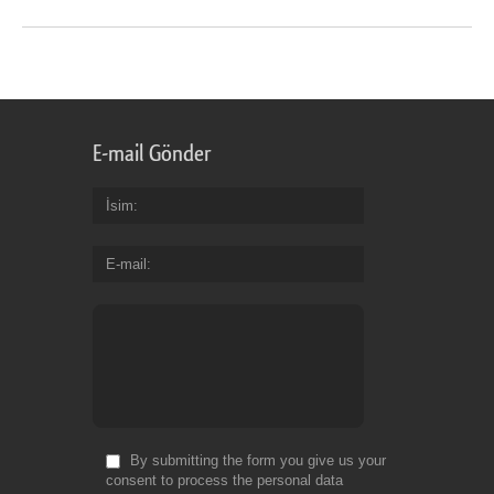
E-mail Gönder
İsim
E-mail
By submitting the form you give us your
consent to process the personal data