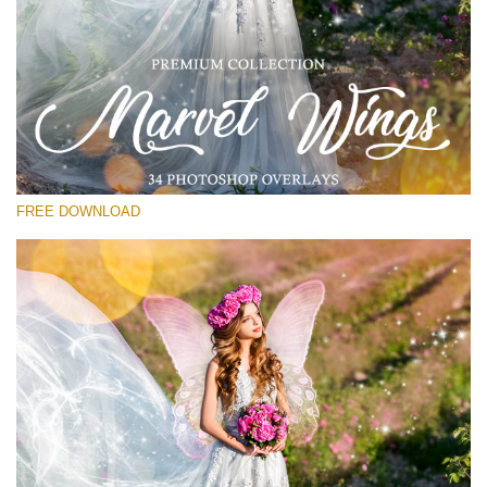
Lütfen seçin
Free PNG Overlay #12
Small 800*533px
Marvel Wings
(34 Overlays)
FREE DOWNLOAD
Large 4000*5000px
Sunlight Collection
(290 Overlays)
Large 6000*4000px
Entire Collection
(1783 Overlays)
Large 6000*4000px