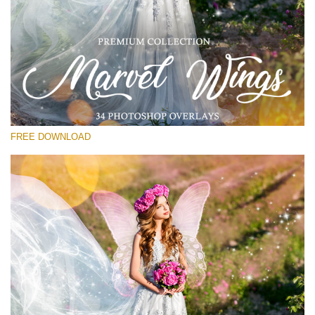
Lütfen seçin
Free PNG Overlay #17
Small 800*533px
Marvel Wings
(34 Overlays)
FREE DOWNLOAD
Large 4000*5000px
Bokeh Complete Collection (650 Overlays)
Large 6000*4000px
Entire Collection
(1783 Overlays)
Large 6000*4000px
Ücretsiz indirin