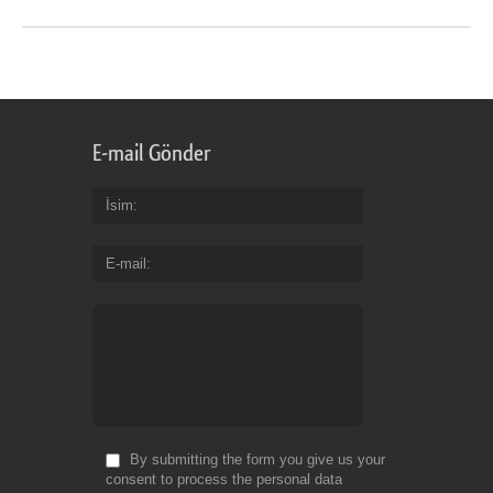
E-mail Gönder
İsim
E-mail
By submitting the form you give us your
consent to process the personal data