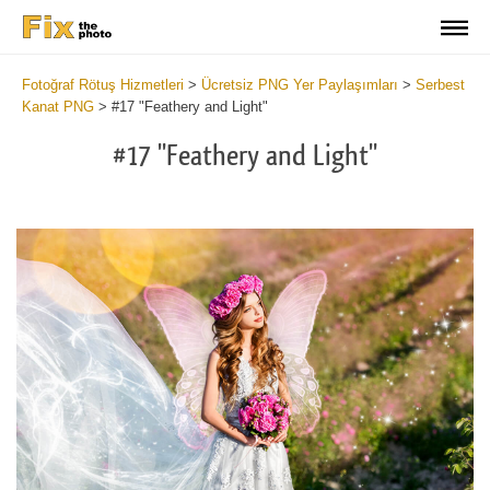
Fotoğraf Rötuş Hizmetleri
>
Ücretsiz PNG Yer Paylaşımları
>
Serbest
Kanat PNG
>
#17 "Feathery and Light"
#17 "Feathery and Light"
Do
Fr
PN