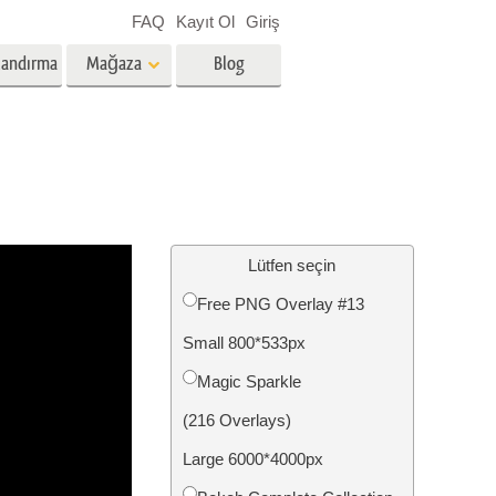
FAQ
Kayıt Ol
Giriş
landırma
Mağaza
Blog
es
Video
Profesyonel LUT
Video Yer Paylaşımları
zmetleri
Emlak Fotoğraf Düzenleme
Hizmetleri
Lütfen seçin
Free PNG Overlay #13
nü
Small 800*533px
etleri
Fotoğraf Restorasyon Hizmetleri
Magic Sparkle
(216 Overlays)
Large 6000*4000px