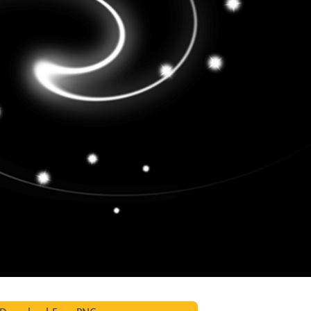
ötuş Hizmetleri
Mücevher Rötuş Hizmetleri
AI Eğitim Verileri