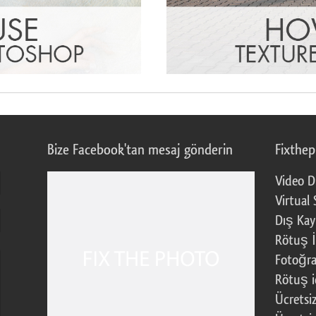
Bize Facebook'tan mesaj gönderin
Fixthe
Video D
Virtual 
Dış Kay
Rötuş İ
Fotoğra
Rötuş i
Ücretsi