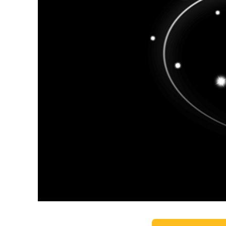
Ürün R