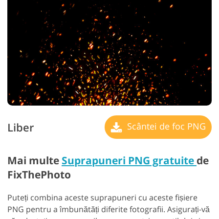
Liber
Scântei de foc PNG
Mai multe
Suprapuneri PNG gratuite
de
FixThePhoto
Puteți combina aceste suprapuneri cu aceste fișiere
PNG pentru a îmbunătăți diferite fotografii. Asigurați-vă