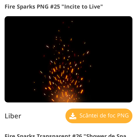
Fire Sparks PNG #25 "Incite to Live"
Liber
Scântei de foc PNG
Fire Sparks Transparent #26 "Shower de Sparks"