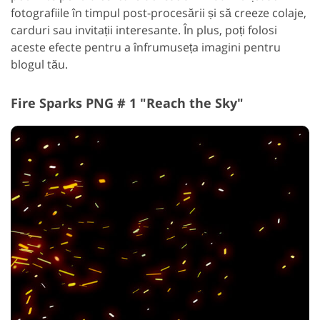
fotografiile în timpul post-procesării și să creeze colaje,
carduri sau invitații interesante. În plus, poți folosi
aceste efecte pentru a înfrumuseța imagini pentru
blogul tău.
Fire Sparks PNG # 1 "Reach the Sky"