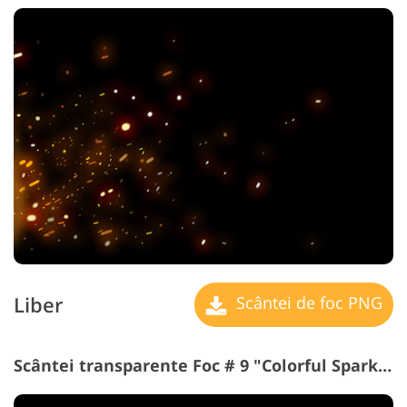
Liber
Scântei de foc PNG
Scântei transparente Foc # 9 "Colorful Sparks"