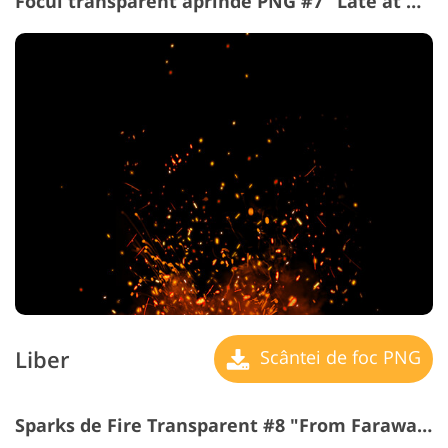
Focul transparent aprinde PNG #7 "Late at Night"
Liber
Scântei de foc PNG
Sparks de Fire Transparent #8 "From Faraway"