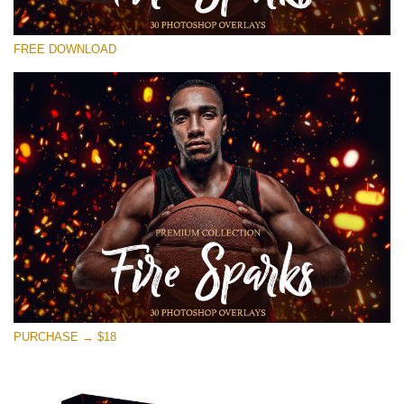
Please select
FREE DOWNLOAD
Free Ps Overlay #13
Small 800*533px
Fire Sparks
(30 Overlays)
Large 6000*4000px
4 Seasons (411 Overlays)
Large 6000*4000px
Entire Collection
(1783 Overlays)
PURCHASE → $18
Large 6000*4000px
Free download