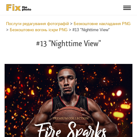
Послуги редагування фотографій
>
Безкоштовне накладання PNG
>
Безкоштовно вогонь іскри PNG
>
#13 "Nighttime View"
#13 "Nighttime View"
Do
Fr