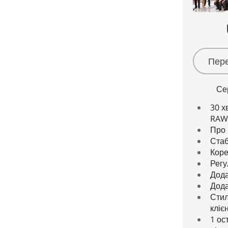
Пере
Се
30 х
RAW
Про 
Стаб
Коре
Регу
Дода
Дода
Стил
кліє
1 ос