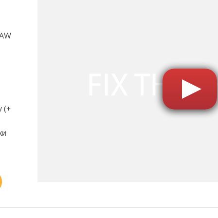
RAW
 (+
ки