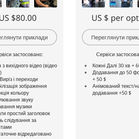
US $80.00
US $ per opt
глянути приклади
Переглянути при
рвіси застосовано:
Сервіси застосова
в з вихідного відео (відео
Кожні Далі 30 хв + 6
)
Додавання до 50 ф
Виріз і переходи
+ 50 $
ілізація зображення
Анімований текст/н
кція кольору
додавання +50 $
лювання звуку
вання музики
ти простий заголовок
ь слідування за
нтами
таточне відредаговано