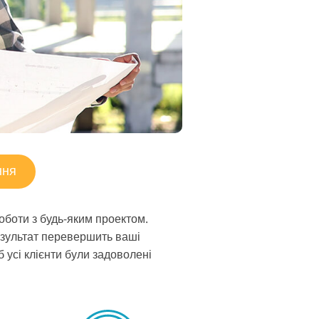
ння
оботи з будь-яким проектом.
результат перевершить ваші
 усі клієнти були задоволені