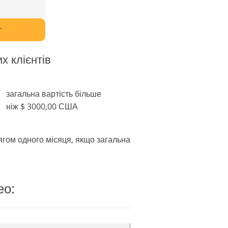
т
х клієнтів
загальна вартість більше
ніж $ 3000,00 США
ягом одного місяця, якщо загальна
ео: