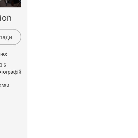
ion
клади
но:
0 $
отографій
азви