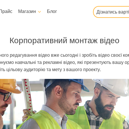
Прайс
Магазин
Блог
Дізнатись варт
Templates
Video
Корпоративний монтаж відео
Усі шаблони
LUTs для редагування
відео
го редагування відео вже сьогодні і зробіть відео своєї к
Маркетингові шаблони
Професійні відео
уємо навчальні та рекламні відео, які презентують вашу орг
Листівки до Дня Святого
оверлейси
Валентина
іть цільову аудиторію та мету з вашого проекту.
Запрошення на весілля
Запрошення на дитяче
свято