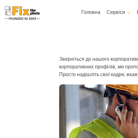
Головна
Сервіси
FOUNDED IN 2003
Lightroom
Photoshop
Пресети Lightroom
Photoshop Екшени
Зверніться до нашого корпоративно
Колекції пресетів LR
Кисті Photoshop
корпоративних профілів, ми пропон
Пресети - Найкраща
Накладення Photoshop
Пропозиція
Просто надішліть свої кадри, вкаж
Текстури Photoshop
Мобільні пресети
Цілі колекції екшенів Ps
Набори Ps Overlays