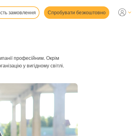
ість замовлення
Спробувати безкоштовно
омпанії професійним. Окрім
анізацію у вигідному світлі.