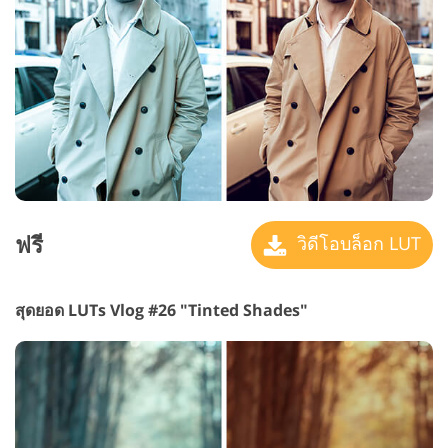
ฟรี
วิดีโอบล็อก LUT
สุดยอด LUTs Vlog #26 "Tinted Shades"