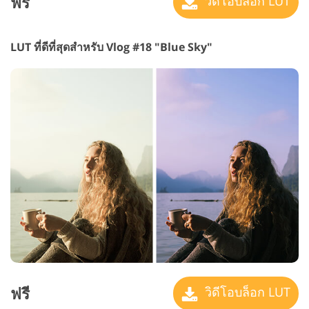
ฟรี
วิดีโอบล็อก LUT
LUT ที่ดีที่สุดสำหรับ Vlog #18 "Blue Sky"
ฟรี
วิดีโอบล็อก LUT