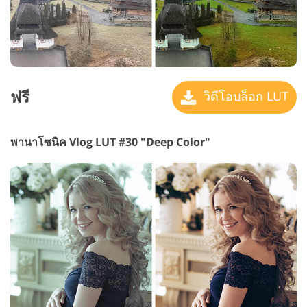
ฟรี
วิดีโอบล็อก LUT
พานาโซนิค Vlog LUT #30 "Deep Color"