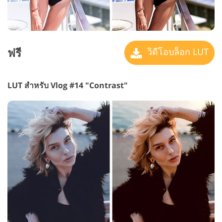
ฟรี
วิดีโอบล็อก LUT
LUT สำหรับ Vlog #14 "Contrast"