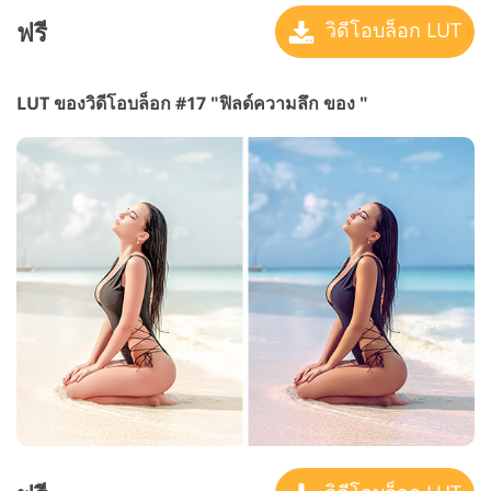
ฟรี
วิดีโอบล็อก LUT
LUT ของวิดีโอบล็อก #17 "ฟิลด์ความลึก ของ "