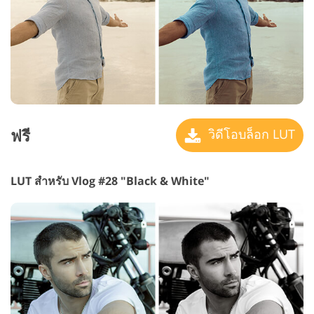
ฟรี
วิดีโอบล็อก LUT
LUT สำหรับ Vlog #28 "Black & White"