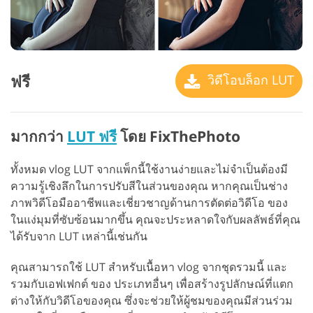
ฟรี
วิดีโอบล็อก LUT
มากกว่า
LUT ฟรี
โดย FixThePhoto
ทั้งหมด vlog LUT จากแพ็กนี้ใช้งานง่ายและไม่จำเป็นต้องมี
ความรู้เชิงลึกในการปรับสีในส่วนของคุณ หากคุณเป็นช่าง
ภาพวิดีโอมืออาชีพและเชี่ยวชาญด้านการตัดต่อวิดีโอ ของ
ในแง่มุมที่ซับซ้อนมากขึ้น คุณจะประหลาดใจกับผลลัพธ์ที่คุณ
ได้รับจาก LUT เหล่านี้เช่นกัน
คุณสามารถใช้ LUT สำหรับเนื้อหา vlog จากชุดรวมนี้ และ
รวมกับเอฟเฟกต์ ของ ประเภทอื่นๆ เพื่อสร้างรูปลักษณ์ที่แตก
ต่างให้กับวิดีโอของคุณ ซึ่งจะช่วยให้ผู้ชมของคุณมีส่วนร่วม