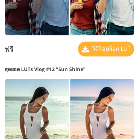
ฟรี
วิดีโอบล็อก LUT
สุดยอด LUTs Vlog #12 "Sun Shine"