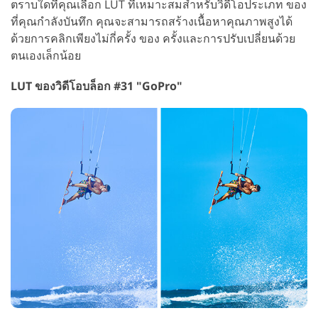
ตราบใดที่คุณเลือก LUT ที่เหมาะสมสำหรับวิดีโอประเภท ของ
ที่คุณกำลังบันทึก คุณจะสามารถสร้างเนื้อหาคุณภาพสูงได้
ด้วยการคลิกเพียงไม่กี่ครั้ง ของ ครั้งและการปรับเปลี่ยนด้วย
ตนเองเล็กน้อย
LUT ของวิดีโอบล็อก #31 "GoPro"