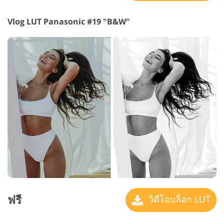
Vlog LUT Panasonic #19 "B&W"
ฟรี
วิดีโอบล็อก LUT