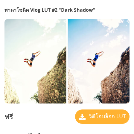
พานาโซนิค Vlog LUT #2 "Dark Shadow"
ฟรี
วิดีโอบล็อก LUT