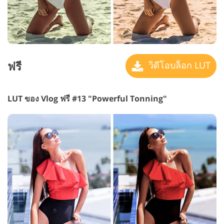
ฟรี
วิดีโอบล็อก LUT
LUT ของ Vlog ฟรี #13 "Powerful Tonning"