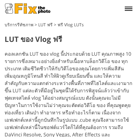
บริการรีทัชภาพ
>
LUT ฟรี
>
ฟรี Vlog LUTs
LUT ของ Vlog ฟรี
คอลเลกชัน LUT ของ vlog นี้ประกอบด้วย LUT คุณภาพสูง 10
รายการซึ่งเหมาะอย่างยิ่งสำหรับเนื้อหาบล็อกวิดีโอ ของ ทุก
ประเภท เติมชีวิตชีวาให้กับวิดีโอของคุณโดยการเพิ่มสีสัน
เพิ่มอุณหภูมิโทนสี ทำให้ผิวดูเรียบเนียนขึ้น และให้ความ
สำคัญกับความแตกต่างระหว่างพื้นที่ภาพที่ไฮไลต์และเงามาก
ขึ้น
LUT แต่ละตัวที่มีอยู่ในชุดนี้ได้รับการพิสูจน์แล้วว่าเข้ากับ
ฟุตเทจสไตล์ vlog ได้อย่างสมบูรณ์แบบ ดังนั้นคุณจะไม่มี
ปัญหาในการใช้งานไม่ว่าคุณจะตัดต่อวิดีโอ ของ ที่คุณพูดคุย
ท่องเที่ยว เดินป่า ทำอาหาร หรือทำอะไรก็ตาม
เนื่องจาก
เอฟเฟกต์เหล่านี้ถูกบันทึกในรูปแบบ .cube คุณจึงสามารถใช้
เอฟเฟกต์เหล่านี้ในซอฟต์แวร์ใดก็ได้ที่คุณต้องการ รวมถึง
DaVinci Resolve, Sony Vegas, After Effects และ