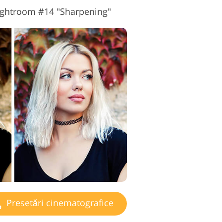
Lightroom #14 "Sharpening"
Presetări cinematografice