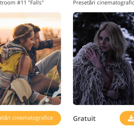
htroom #11 "Falls"
Presetări cinematografic
Gratuit
etări cinematografice