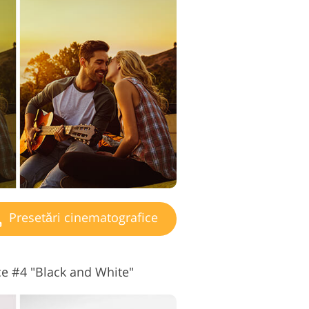
de editare video
Presetări cinematografice
ce #4 "Black and White"