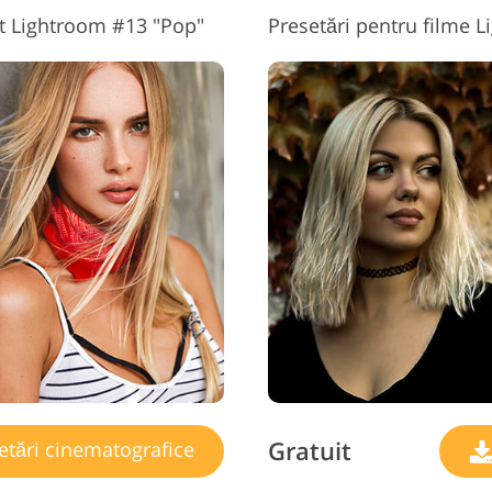
at Lightroom #13 "Pop"
Presetări pentru filme 
Gratuit
etări cinematografice