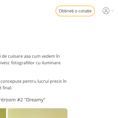
Obțineți o cotație
Video
i profesionale
de editare foto
uneri video
obiliare
ri de culoare așa cum vedem în
ivesc fotografiilor cu iluminare
 concepute pentru lucrul precis în
 final.
aurare Servicii
ightroom #2 "Dreamy"