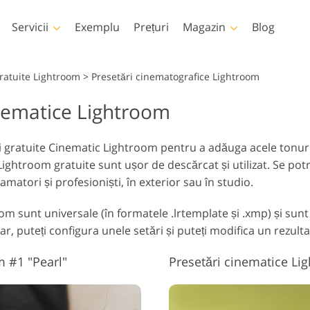
Servicii
Exemplu
Prețuri
Magazin
Blog
Photoshop
Templates
Gratuite Lightroom
>
Presetări cinematografice Lightroom
inematice Lightroom
țiuni Photoshop
Șabloane
LUT-ur
Servicii 
rii Photoshop
Șabloane de marketing
Suprap
Retușare corp Servicii
Pat Foto Retușarea Servicii
im
ri gratuite Cinematic Lightroom pentru a adăuga acele tonu
prapuneri Photoshop
Carduri de Ziua
ightroom gratuite sunt ușor de descărcat și utilizat. Se potr
Îndrăgostiților
xturi Photoshop
amatori și profesioniști, în exterior sau în studio.
Invitatii de nunta
Acțiuni Colecții întregi
Invitație de ziua de
 Suprapune colecții
m sunt universale (în formatele .lrtemplate și .xmp) și sunt
naștere a copiilor
tregi
Modele generate de
Servicii de manipulare a
r, puteți configura unele setări și puteți modifica un rezultat
inteligență artificială
Foto Rest
imaginilor
pentru îmbrăcăminte
m #1 "Pearl"
Presetări cinematice L