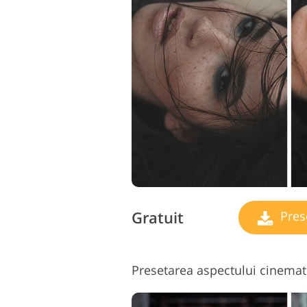
Retusarea produsului
B
Servicii
Gratuit
Pres