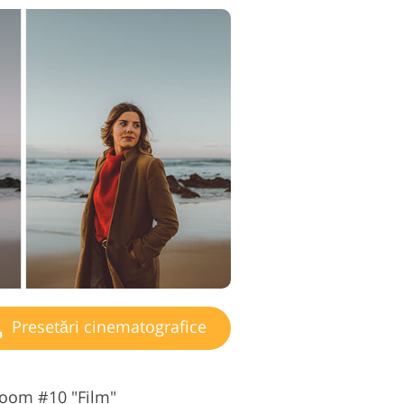
Presetări cinematografice
room #10 "Film"