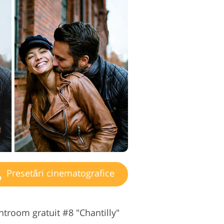
Presetări cinematografice
htroom gratuit #8 "Chantilly"