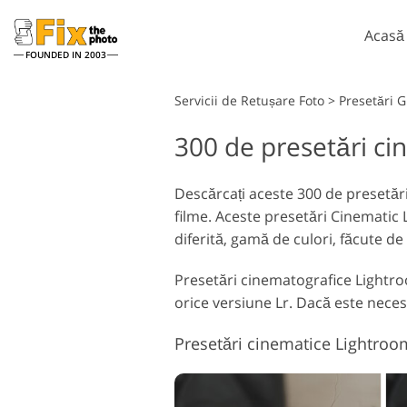
Acasă
FOUNDED IN 2003
Lightroom
Servicii de Retușare Foto
>
Presetări 
300 de presetări c
Presetări Lightroom
Ac
Întreaga colecție
Pe
Servicii de retușare la cap
presetată LR
Descărcați aceste 300 de presetă
Su
filme. Aceste presetări Cinematic L
Cea mai buna afacere
Te
Presets
diferită, gamă de culori, făcute de 
Ps 
Colecția mobilă
Ps
Presetări cinematografice Lightroo
în
Servicii de editare foto de
orice versiune Lr. Dacă este necesa
nuntă
Presetări cinematice Lightroo