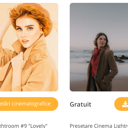
Gratuit
etări cinematografice
ghtroom #9 "Lovely"
Presetare Cinema Light