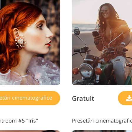
Gratuit
etări cinematografice
htroom #5 "Iris"
Presetări cinematografi