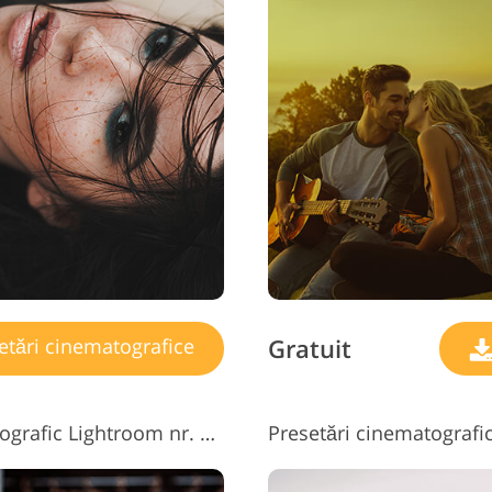
ijuterii Retușând Servicii
Date de Antrenament AI
Servicii 
Gratuit
etări cinematografice
Presetarea aspectului cinematografic Lightroom nr. 3 "Rustic"
Presetări cinematografi