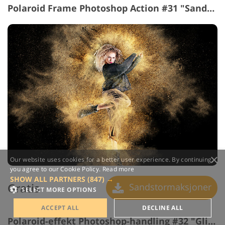
Polaroid Frame Photoshop Action #31 "Sandstorm"
×
Our website uses cookies for a better user experience. By continuing,
you agree to our Cookie Policy.
Read more
SHOW ALL PARTNERS
(847) →
Gratis
Sandstormaksjoner
SELECT MORE OPTIONS
ACCEPT ALL
DECLINE ALL
Polaroid-effekt Photoshop-handling #32 "Glitch"