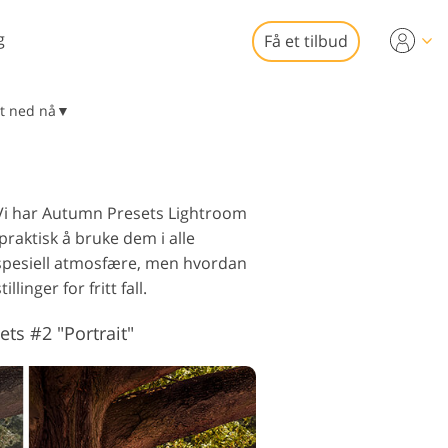
g
Få et tilbud
Video
ast ned nå▼
-er for
eoredigering
omsfotoredigering
fesjonelle
. Vi har Autumn Presets Lightroom
eooverlegg
praktisk å bruke dem i alle
n spesiell atmosfære, men hvordan
nger for fritt fall.
ets #2 "Portrait"
to restaurering