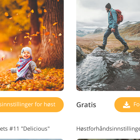
Gratis
nnstillinger for høst
For
ets #11 "Delicious"