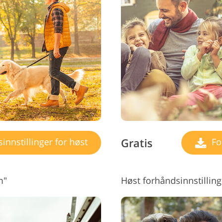
Gratis
nnstillinger for høst
For
m"
Høst forhåndsinnstillin