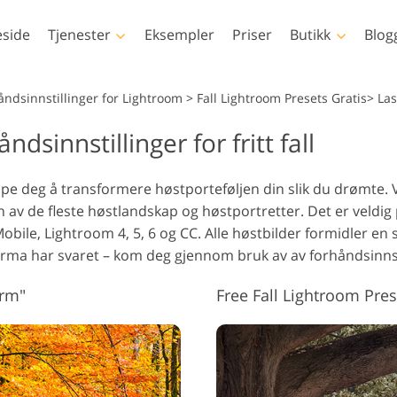
side
Tjenester
Eksempler
Priser
Butikk
Blog
Photoshop
Templates
åndsinnstillinger for Lightroom
>
Fall Lightroom Presets Gratis> L
dsinnstillinger for fritt fall
Photoshop-handlinger
Alle malene
LUT
vid
Photoshop-børster
Markedsføringsmaler
Kroppsretusjering
Nyfødt fotoredigering
Eiend
Pro
jelpe deg å transformere høstporteføljen din slik du drømte
Photoshop-overlegg
Valentinsdagskort
vid
n av de fleste høstlandskap og høstportretter. Det er veldig 
Photoshop-teksturer
Bryllupsinvitasjoner
bile, Lightroom 4, 5, 6 og CC. Alle høstbilder formidler e
Hele Ps Actions-
Invitasjon til
ma har svaret – kom deg gjennom bruk av av forhåndsinnstilli
samlingene
barneselskap
Hele Ps Overlays-bunter
arm"
Free Fall Lightroom Pres
AI-genererte modeller for
Fotomanipulering
Fo
klær