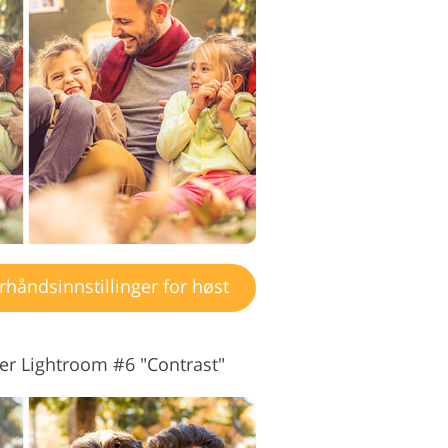
håndsinnstillinger for høst
ger Lightroom #6 "Contrast"