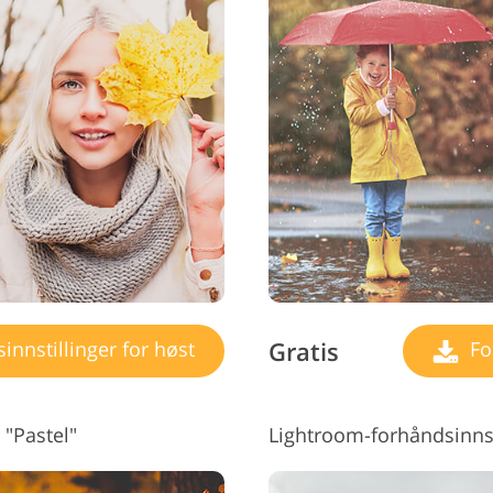
Gratis
nnstillinger for høst
For
 "Pastel"