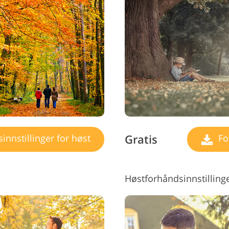
Redigering av smykkefoto
AI-treningsdata
Videor
Gratis
nnstillinger for høst
For
Høstforhåndsinnstilling