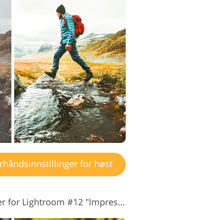
håndsinnstillinger for høst
Høstforhåndsinnstillinger for Lightroom #12 "Impressive"