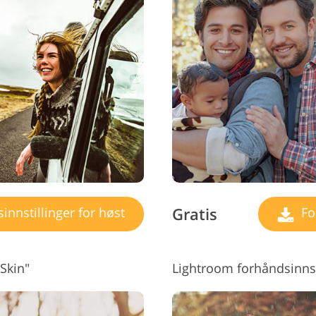
Gratis
nnstillinger for høst
For
 Skin"
Lightroom forhåndsinnst