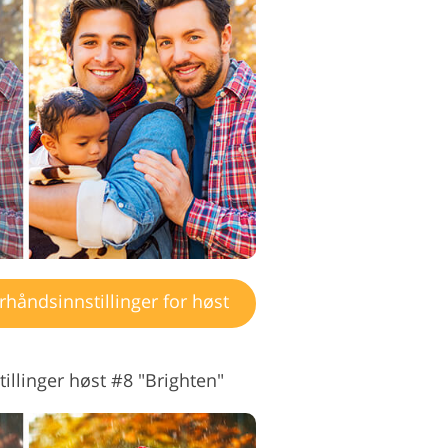
håndsinnstillinger for høst
illinger høst #8 "Brighten"