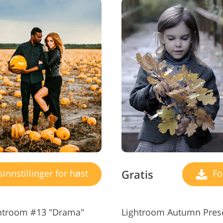
Gratis
nnstillinger for høst
For
ightroom #13 "Drama"
Lightroom Autumn Prese