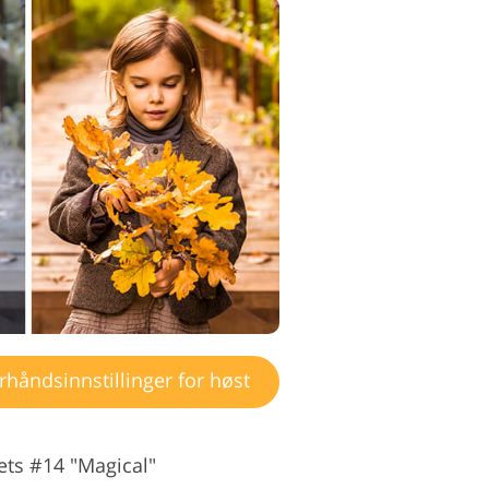
håndsinnstillinger for høst
ts #14 "Magical"