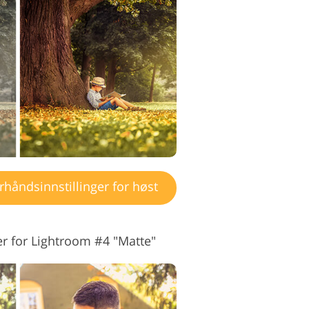
edigeringstjenester
håndsinnstillinger for høst
er for Lightroom #4 "Matte"