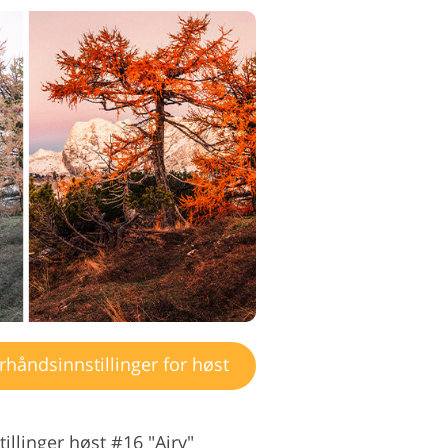
håndsinnstillinger for høst
llinger høst #16 "Airy"