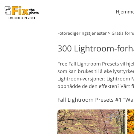
Hjemme
FOUNDED IN 2003
Lightroom
Fotoredigeringstjenester
>
Gratis forh
300 Lightroom-forhån
Lightroom
forhåndsinnstillinger
Portrettretusjering
LR forhåndsinnstilte
Free Fall Lightroom Presets vil h
samlinger
som kan brukes til å øke lysstyrke
Beste avtale
Lightroom-versjoner: Lightroom Mo
forhåndsinnstillinger
oppnådde de den effekten? Vårt fir
Mobile
forhåndsinnstillinger
Fall Lightroom Presets #1 "W
Redigering av
bryllupsbilder