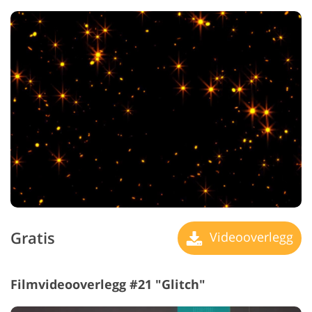
Gratis
Videooverlegg
Filmvideooverlegg #21 "Glitch"