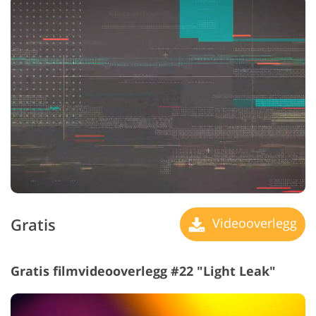
Gratis
Videooverlegg
Gratis filmvideooverlegg #22 "Light Leak"