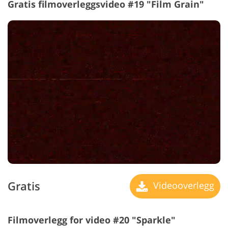
Gratis filmoverleggsvideo #19 "Film Grain"
Gratis
Videooverlegg
Filmoverlegg for video #20 "Sparkle"