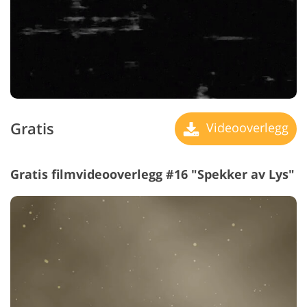
Gratis
Videooverlegg
Gratis filmvideooverlegg #16 "Spekker av Lys"