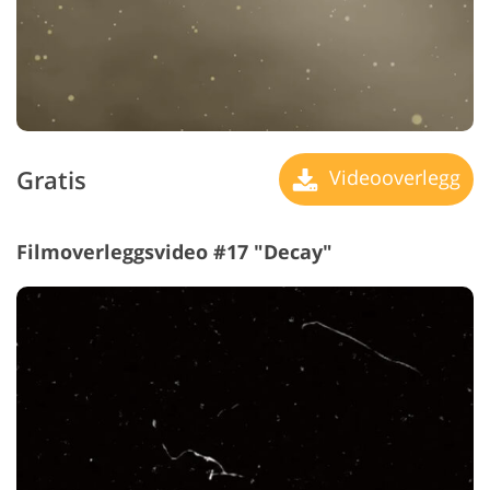
Gratis
Videooverlegg
Filmoverleggsvideo #17 "Decay"