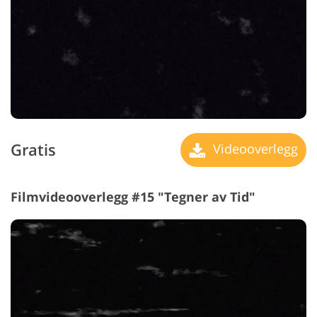
Gratis
Videooverlegg
Filmvideooverlegg #15 "Tegner av Tid"