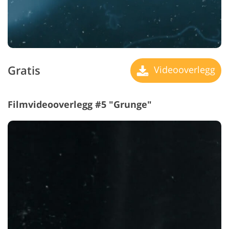
Gratis
Videooverlegg
Filmvideooverlegg #5 "Grunge"