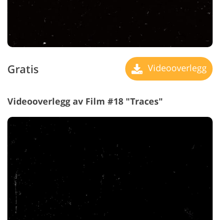
Gratis
Videooverlegg
Videooverlegg av Film #18 "Traces"